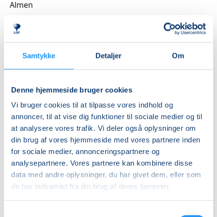
Almen
Vi bruger blandt andet rasleæg, tørklæder, bolde,
DKK 992,00
tæpper, faldskærm og andre spændende rekvisitter,
Ledig-KBH
som inviterer til leg, bevægelse og nysgerrighed.
DKK 912,00
Aktiviteterne tilpasses børnenes alder og udvikling,
Samtykke
Detaljer
Om
så alle kan være med – uanset forudsætninger.
Ledig-FRB
DKK 932,00
Rytmik bygger både på nye oplevelser og
Denne hjemmeside bruger cookies
Studerende-KBH
genkendelse. De velkendte sange, lege og
Vi bruger cookies til at tilpasse vores indhold og
bevægelser skaber en tryg ramme, hvor barnet kan
DKK 912,00
annoncer, til at vise dig funktioner til sociale medier og til
føle sig hjemme, deltage aktivt og udvikle sig i sit eget
Studerende-FRB
at analysere vores trafik. Vi deler også oplysninger om
tempo.
din brug af vores hjemmeside med vores partnere inden
DKK 932,00
for sociale medier, annonceringspartnere og
Undervejs får I inspiration til enkle og sjove
Unge (18-25 år)-KBH
analysepartnere. Vores partnere kan kombinere disse
bevægelseslege, som kan tages med hjem og skabe
DKK 912,00
data med andre oplysninger, du har givet dem, eller som
hyggelige stunder i hverdagen.
de har indsamlet fra din brug af deres tjenester.
Info
Det hele foregår i en afslappet og positiv atmosfære
Samtykkevalg