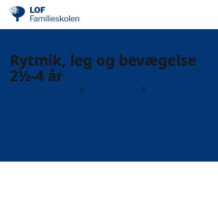
Rytmik, leg og bevægelse
2½-4 år
Børn og forældre
Børn 2 til 4 år
Rytmik & Rytmik, Leg og Bevægelse