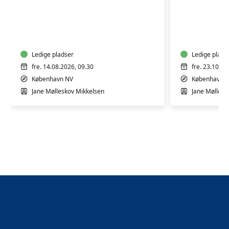
Rytmik,
Rytmik,
leg
leg
og
og
bevægelse
bevægel
2-
Ledige pladser
2-
Ledige plads
4
4
fre. 14.08.2026, 09.30
fre. 23.10.20
år
år
København NV
København 
Jane Mølleskov Mikkelsen
Jane Møllesk