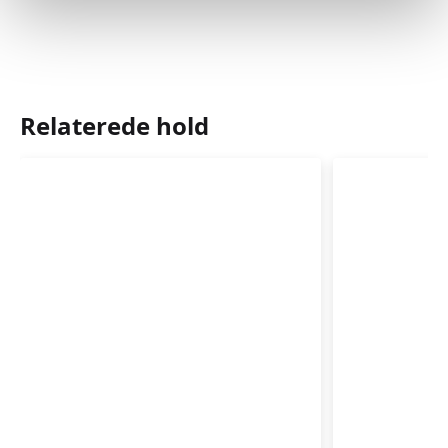
Relaterede hold
Rytmik,
Rytmik,
leg
leg