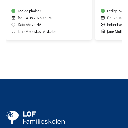
og
og
bevægelse
bevægel
2-
Ledige pladser
2-
Ledige plads
4
4
fre. 14.08.2026, 09.30
fre. 23.10.20
år
år
København NV
København 
Jane Mølleskov Mikkelsen
Jane Møllesk