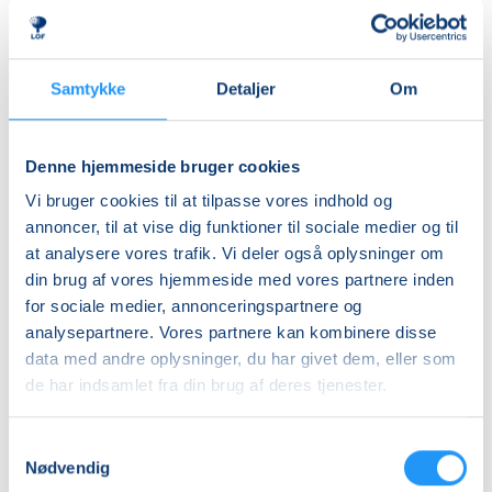
tæpper, faldskærm og andre spændende rekvisitter,
Ledig-KBH
som inviterer til leg, bevægelse og nysgerrighed.
DKK 852,00
Aktiviteterne tilpasses børnenes alder og udvikling,
Samtykke
Detaljer
Om
så alle kan være med – uanset forudsætninger.
Ledig-FRB
DKK 868,00
Rytmik bygger både på nye oplevelser og
Denne hjemmeside bruger cookies
Studerende-KBH
genkendelse. De velkendte sange, lege og
Vi bruger cookies til at tilpasse vores indhold og
bevægelser skaber en tryg ramme, hvor barnet kan
DKK 852,00
annoncer, til at vise dig funktioner til sociale medier og til
føle sig hjemme, deltage aktivt og udvikle sig i sit eget
Studerende-FRB
at analysere vores trafik. Vi deler også oplysninger om
tempo.
DKK 868,00
din brug af vores hjemmeside med vores partnere inden
for sociale medier, annonceringspartnere og
Undervejs får I inspiration til enkle og sjove
Unge (18-25 år)-KBH
analysepartnere. Vores partnere kan kombinere disse
bevægelseslege, som kan tages med hjem og skabe
DKK 852,00
data med andre oplysninger, du har givet dem, eller som
hyggelige stunder i hverdagen.
de har indsamlet fra din brug af deres tjenester.
Info
Det hele foregår i en afslappet og positiv atmosfære
fyldt med glæde, nærvær og fællesskab med andre
Samtykkevalg
Nummer
Nødvendig
forældre og børn. Kom og leg, syng, dans og bevæg
904540