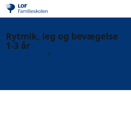
Rytmik, leg og bevægelse
1-3 år
Børn og forældre
Børn 2 til 4 år