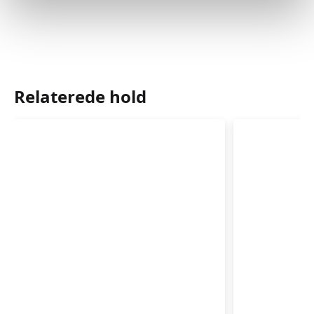
Relaterede hold
Rytmik
Rytmik
12-
12-