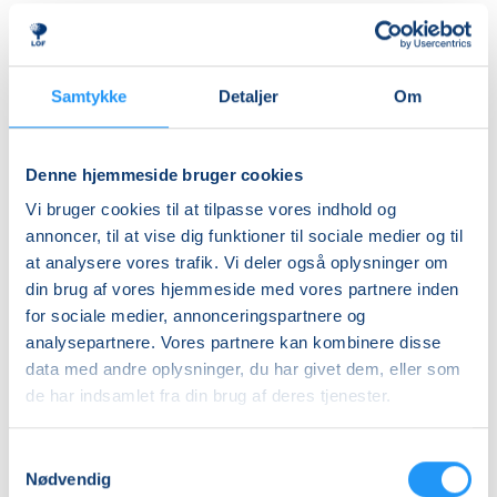
Med henblik på at minimere risikoen for
Ledig-KBH
fækalieudslip er DGI-Byens regler mht. børnenes
DKK 907,00
badetøj således:
Godkendte blebadebukser er obligatoriske for børn
Ledig-FRB
Samtykke
Detaljer
Om
op til 3 år eller indtil de er renlige.
DKK 923,00
Godkendte blebadebukser er Happy Nappy-modellen
Studerende-KBH
eller lign. Det er vigtigt, at de er tætsiddende omkring
Denne hjemmeside bruger cookies
lårene og rundt om maven.
DKK 907,00
Vi bruger cookies til at tilpasse vores indhold og
Blebadebuks skal bæres sammen med en badeble
Studerende-FRB
annoncer, til at vise dig funktioner til sociale medier og til
såsom ’Little Swimmers’.
at analysere vores trafik. Vi deler også oplysninger om
DKK 923,00
Badebleer, som fx. "Little Swimmers" er ikke
din brug af vores hjemmeside med vores partnere inden
godkendt alene.
Unge (18-25 år)-KBH
for sociale medier, annonceringspartnere og
Ved brug af egne blebadebukser, så skal de
DKK 907,00
analysepartnere. Vores partnere kan kombinere disse
overholde reglerne og fremvises og godkendes i
data med andre oplysninger, du har givet dem, eller som
billetsalg.
Info
de har indsamlet fra din brug af deres tjenester.
Godkendte blebadebukser kan købes i billetsalget.
Nummer
Samtykkevalg
903600
Nødvendig