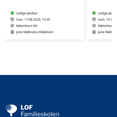
24
24
mdr.
mdr.
Ledige pladser
Ledige plads
man. 17.08.2026, 14.30
man. 19.10.2
København NV
København 
Jane Mølleskov Mikkelsen
Jane Møllesk