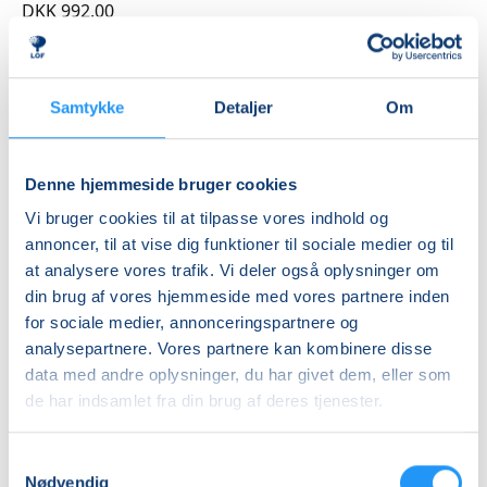
Vi bruger blandt andet rasleæg, tørklæder, bolde,
DKK 992,00
tæpper, faldskærm og andre spændende rekvisitter,
Ledig-KBH
som inviterer til leg, bevægelse og nysgerrighed.
DKK 912,00
Aktiviteterne tilpasses børnenes alder og udvikling,
Samtykke
Detaljer
Om
så alle kan være med – uanset forudsætninger.
Ledig-FRB
DKK 932,00
Rytmik bygger både på nye oplevelser og
Studerende-KBH
Denne hjemmeside bruger cookies
genkendelse. De velkendte sange, lege og
bevægelser skaber en tryg ramme, hvor barnet kan
DKK 912,00
Vi bruger cookies til at tilpasse vores indhold og
føle sig hjemme, deltage aktivt og udvikle sig i sit eget
annoncer, til at vise dig funktioner til sociale medier og til
Studerende-FRB
tempo.
at analysere vores trafik. Vi deler også oplysninger om
DKK 932,00
din brug af vores hjemmeside med vores partnere inden
Undervejs får I inspiration til enkle og sjove
Unge (18-25 år)-KBH
for sociale medier, annonceringspartnere og
bevægelseslege, som kan tages med hjem og skabe
analysepartnere. Vores partnere kan kombinere disse
DKK 912,00
hyggelige stunder i hverdagen.
data med andre oplysninger, du har givet dem, eller som
de har indsamlet fra din brug af deres tjenester.
Info
Det hele foregår i en afslappet og positiv atmosfære
fyldt med glæde, nærvær og fællesskab med andre
Nummer
Samtykkevalg
forældre og børn. Kom og leg, syng, dans og bevæg
Nødvendig