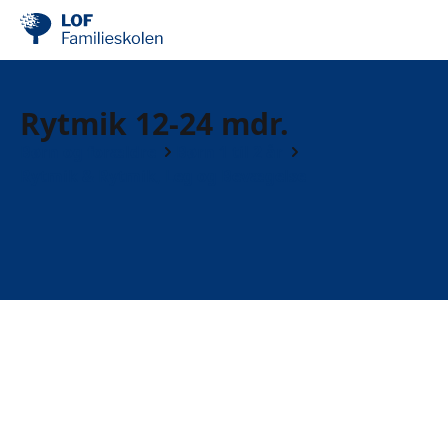
Rytmik 12-24 mdr.
Børn og forældre
Børn 1 til 2 år
Rytmik & Rytmik, Leg og Bevægelse