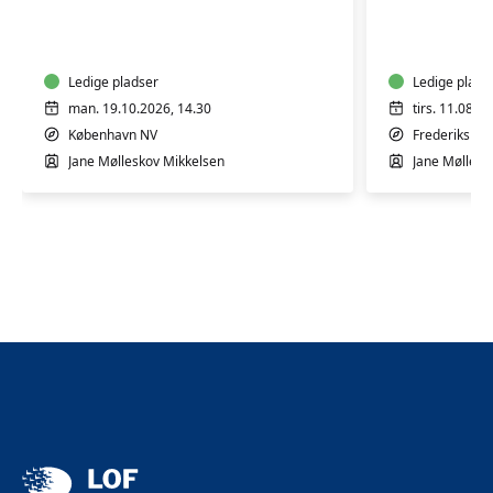
12-
Rytmik,
24
leg
mdr.
og
Ledige pladser
bevægel
Ledige plads
for
man. 19.10.2026, 14.30
tirs. 11.08.2
1-
København NV
Frederiksber
2
Jane Mølleskov Mikkelsen
Jane Møllesk
årige