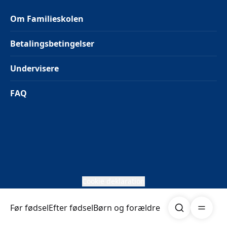
Om Familieskolen
Betalingsbetingelser
Undervisere
FAQ
Cookie deklaration
Søg
Åben me
Før fødsel
Efter fødsel
Børn og forældre