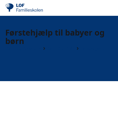
Førstehjælp til babyer og
børn
Børn og forældre
Børn 0 til 1 år
Førstehjælp