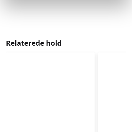
Relaterede hold
Førstehjælp
Førstehj