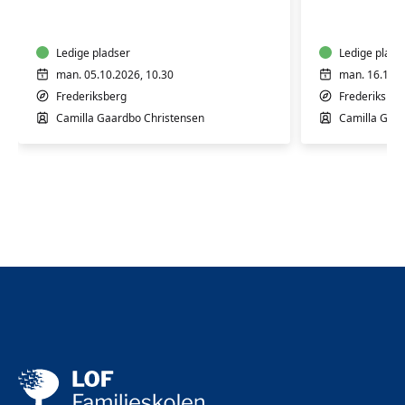
til
til
babyer
babyer
og
og
børn
Ledige pladser
børn
Ledige plads
man. 05.10.2026, 10.30
man. 16.11.2
Frederiksberg
Frederiksber
Camilla Gaardbo Christensen
Camilla Gaar