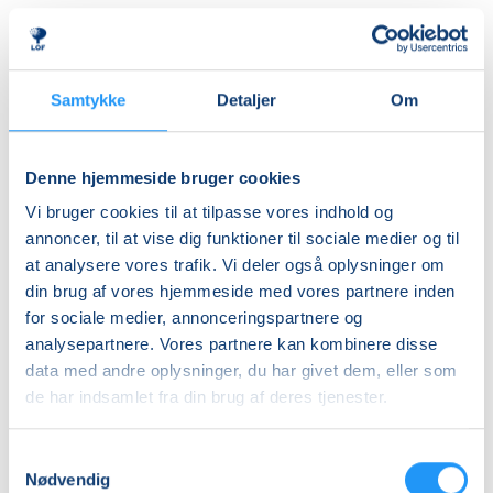
Almen
DKK 395,00
Ledig-KBH
Samtykke
Detaljer
Om
DKK 372,00
Ledig-FRB
Denne hjemmeside bruger cookies
DKK 375,00
Vi bruger cookies til at tilpasse vores indhold og
Studerende-KBH
annoncer, til at vise dig funktioner til sociale medier og til
at analysere vores trafik. Vi deler også oplysninger om
DKK 372,00
din brug af vores hjemmeside med vores partnere inden
Studerende-FRB
for sociale medier, annonceringspartnere og
DKK 375,00
analysepartnere. Vores partnere kan kombinere disse
data med andre oplysninger, du har givet dem, eller som
Unge (18-25 år)-KBH
de har indsamlet fra din brug af deres tjenester.
DKK 372,00
Samtykkevalg
Info
Nødvendig