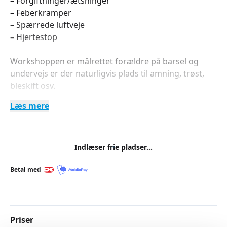
– Forgiftninger/ætsninger
– Feberkramper
– Spærrede luftveje
– Hjertestop
Workshoppen er målrettet forældre på barsel og
undervejs er der naturligvis plads til amning, trøst,
bleskift osv.
Læs mere
Gravide samt bedsteforældre og andre interesserede
er naturligvis også velkomne.
For at få bedst muligt udbytte er der et begrænset
Indlæser frie pladser...
deltagerantal og forhåndstilmelding er nødvendig.
Betal med
Priser