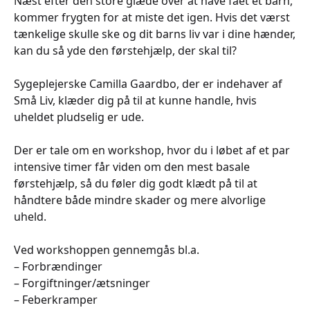
Næst efter den store glæde over at have fået et barn,
kommer frygten for at miste det igen. Hvis det værst
tænkelige skulle ske og dit barns liv var i dine hænder,
kan du så yde den førstehjælp, der skal til?
Sygeplejerske Camilla Gaardbo, der er indehaver af
Små Liv, klæder dig på til at kunne handle, hvis
uheldet pludselig er ude.
Der er tale om en workshop, hvor du i løbet af et par
intensive timer får viden om den mest basale
førstehjælp, så du føler dig godt klædt på til at
håndtere både mindre skader og mere alvorlige
uheld.
Ved workshoppen gennemgås bl.a.
– Forbrændinger
– Forgiftninger/ætsninger
– Feberkramper