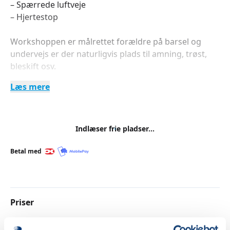
– Spærrede luftveje
– Hjertestop
Workshoppen er målrettet forældre på barsel og
undervejs er der naturligvis plads til amning, trøst,
bleskift osv.
Læs mere
Gravide samt bedsteforældre og andre interesserede
er naturligvis også velkomne.
For at få bedst muligt udbytte er der et begrænset
Indlæser frie pladser...
deltagerantal og forhåndstilmelding er nødvendig.
Betal med
Priser
Almen