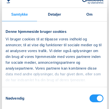
DKK 395,00
Ledig-KBH
Samtykke
Detaljer
Om
DKK 372,00
Ledig-FRB
Denne hjemmeside bruger cookies
DKK 375,00
Vi bruger cookies til at tilpasse vores indhold og
Studerende-KBH
annoncer, til at vise dig funktioner til sociale medier og til
DKK 372,00
at analysere vores trafik. Vi deler også oplysninger om
din brug af vores hjemmeside med vores partnere inden
Studerende-FRB
for sociale medier, annonceringspartnere og
DKK 375,00
analysepartnere. Vores partnere kan kombinere disse
Unge (18-25 år)-KBH
data med andre oplysninger, du har givet dem, eller som
de har indsamlet fra din brug af deres tjenester.
DKK 372,00
Samtykkevalg
Info
Nødvendig
Nummer