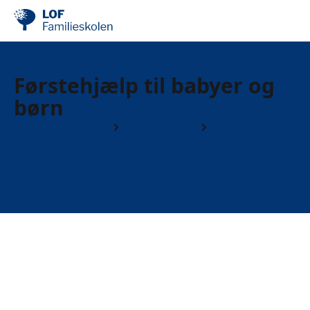
Førstehjælp til babyer og
børn
Børn og forældre
Børn 0 til 1 år
Førstehjælp