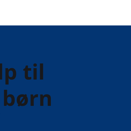
p til
 børn
år