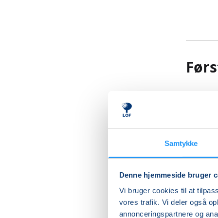
Førs
Næst eft
miste det
hænder, 
Samtykke
Sygeplej
at kunne
Denne hjemmeside bruger c
Der er t
Vi bruger cookies til at tilpas
viden om
vores trafik. Vi deler også 
håndtere
annonceringspartnere og anal