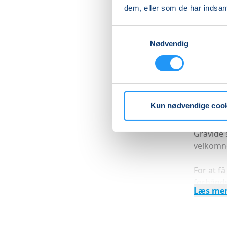
dem, eller som de har indsaml
Ved wor
– Forbr
Samtykkevalg
– Forgif
Nødvendig
– Feber
– Spærre
– Hjerte
Workshop
Kun nødvendige coo
naturligv
Gravide 
velkomn
For at f
forhånds
Læs me