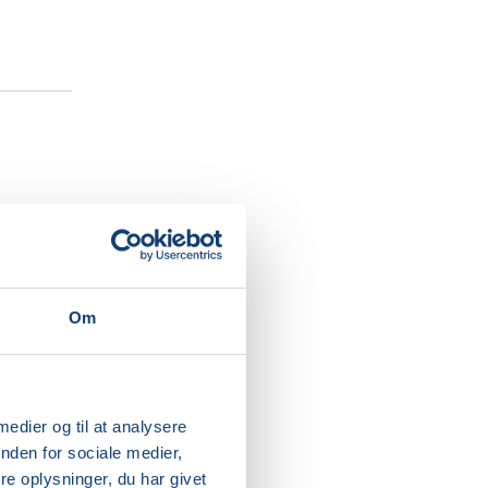
en for at
r i dine
Om
ig på til
 får
 medier og til at analysere
til at
nden for sociale medier,
e oplysninger, du har givet