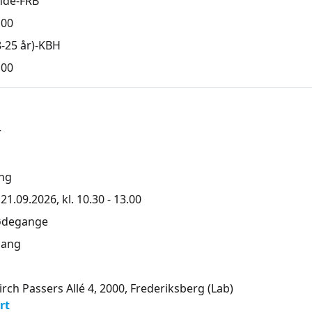
nde-FRB
,00
-25 år)-KBH
,00
r
ng
1.09.2026, kl. 10.30 - 13.00
ødegange
ang
irch Passers Allé 4, 2000
, Frederiksberg
(Lab)
rt