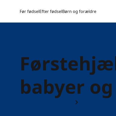
Før fødsel
Efter fødsel
Børn og forældre
Førstehjæl
babyer og
Børn og forældre
Børn 0 til 1 