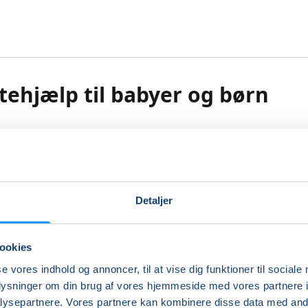
tehjælp til babyer og børn
er den store glæde over at have fået et barn, kommer frygt
 igen. Hvis det værst tænkelige skulle ske og dit barns liv va
kan du så yde den førstehjælp, der skal til?
Detaljer
erske Camilla Gaardbo, der er indehaver af Små Liv, klæder d
 handle, hvis uheldet pludselig er ude.
ookies
ale om en workshop, hvor du i løbet af et par intensive timer
se vores indhold og annoncer, til at vise dig funktioner til sociale
 den mest basale førstehjælp, så du føler dig godt klædt på 
oplysninger om din brug af vores hjemmeside med vores partnere i
 både mindre skader og mere alvorlige uheld.
ysepartnere. Vores partnere kan kombinere disse data med andr