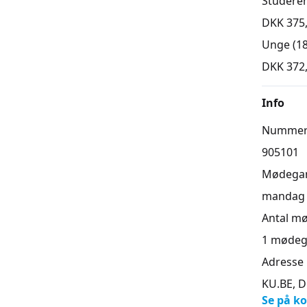
Studere
DKK 375
Unge (18
DKK 372
Info
Numme
905101
Mødega
mandag 2
Antal m
1
mødeg
Adresse
KU.BE, D
Se på ko