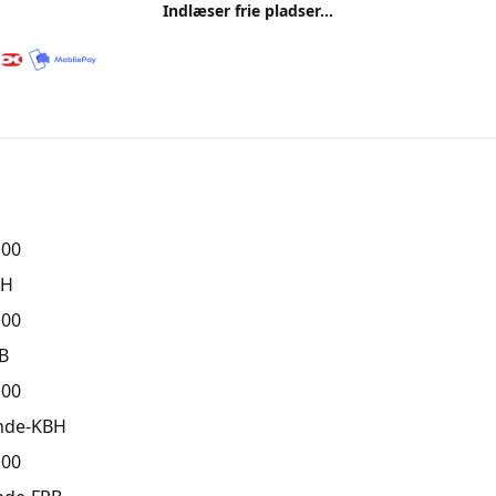
Indlæser frie pladser...
,00
BH
,00
B
,00
nde-KBH
,00