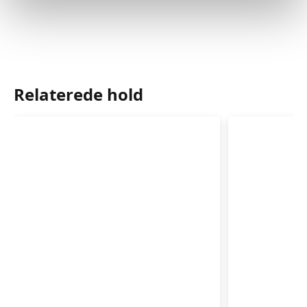
Relaterede hold
Babyrytmik
Babyrytm
4-
3-