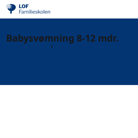
Babysvømning 8-12 mdr.
Børn og forældre
Børn 0 til 1 år