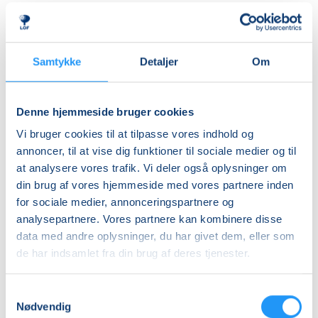
herre- og dameomklædningsrum.
Ledig-KBH
DKK 907,00
Undervisningen foregår i ”Indsøen”, hvor vandet er
cirka 32 grader varmt.
Ledig-FRB
Samtykke
Detaljer
Om
DKK 923,00
ALDERSINDDELINGEN ER VEJLEDENDE
Studerende-KBH
Børn er forskellige og udvikler sig i forskellige tempi,
Denne hjemmeside bruger cookies
så aldersinddelingen skal kun forstås som
DKK 907,00
Vi bruger cookies til at tilpasse vores indhold og
vejledende. Hvis dit barn fx er forsigtigt anlagt eller
Studerende-FRB
annoncer, til at vise dig funktioner til sociale medier og til
virker utryg ved vand, er det en god idé at tænke lidt
at analysere vores trafik. Vi deler også oplysninger om
DKK 923,00
nedad i fht. aldersrammen. Hvis barnet derimod er
din brug af vores hjemmeside med vores partnere inden
motorisk langt fremme, frisk på nye udfordringer og
Unge (18-25 år)-KBH
for sociale medier, annonceringspartnere og
måske endda allerede vandtilvænnet, kan det være
DKK 907,00
analysepartnere. Vores partnere kan kombinere disse
en god idé at tænke lidt opad i fht. aldersrammen.
data med andre oplysninger, du har givet dem, eller som
Holdene er små, så der er god mulighed for at tage
Info
de har indsamlet fra din brug af deres tjenester.
individuelle hensyn undervejs.
Nummer
Samtykkevalg
BEMÆRK
903480
Nødvendig
Tilmeldingen gælder en voksen med et barn og det er