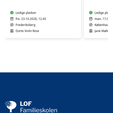
10
5
mdr.
mdr.
Ledige pladser
Ledige plads
fre. 23.10.2026, 12.45
man. 17.08.2
Frederiksberg
København 
Dorte Virén Riise
Jane Møllesk