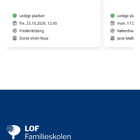
10
5
mdr.
mdr.
Ledige pladser
Ledige plads
fre. 23.10.2026, 12.45
man. 17.08.2
Frederiksberg
København 
Dorte Virén Riise
Jane Møllesk