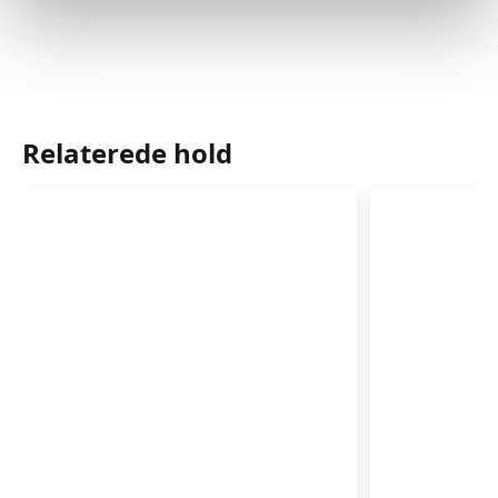
Relaterede hold
Babyrytmik
Babyrytm
4-
3-