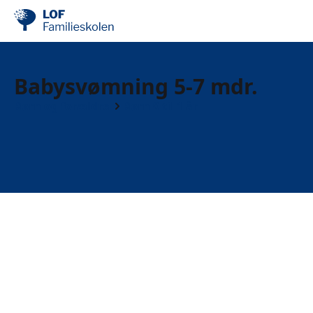
Babysvømning 5-7 mdr.
Børn og forældre
Børn 0 til 1 år