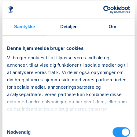
herre- og dameomklædningsrum.
Ledig-KBH
DKK 907,00
ALDERSINDDELINGEN ER VEJLEDENDE
Børn er forskellige og udvikler sig i forskellige tempi,
Ledig-FRB
Samtykke
Detaljer
Om
så aldersinddelingen skal kun forstås som
DKK 923,00
vejledende. Hvis dit barn fx er forsigtigt anlagt eller
Studerende-KBH
virker utryg ved vand, er det en god idé at tænke lidt
Denne hjemmeside bruger cookies
nedad i fht. aldersrammen. Hvis barnet derimod er
DKK 907,00
Vi bruger cookies til at tilpasse vores indhold og
motorisk langt fremme, frisk på nye udfordringer og
Studerende-FRB
annoncer, til at vise dig funktioner til sociale medier og til
måske endda allerede vandtilvænnet, kan det være
at analysere vores trafik. Vi deler også oplysninger om
DKK 923,00
en god idé at tænke lidt opad i fht. aldersrammen.
din brug af vores hjemmeside med vores partnere inden
Holdene er små, så der er god mulighed for at tage
Unge (18-25 år)-KBH
for sociale medier, annonceringspartnere og
individuelle hensyn undervejs.
DKK 907,00
analysepartnere. Vores partnere kan kombinere disse
data med andre oplysninger, du har givet dem, eller som
BEMÆRK
Info
de har indsamlet fra din brug af deres tjenester.
Tilmeldingen gælder en voksen med et barn og det er
kun den voksne, der skal tilmeldes.
Nummer
Samtykkevalg
903280
Nødvendig