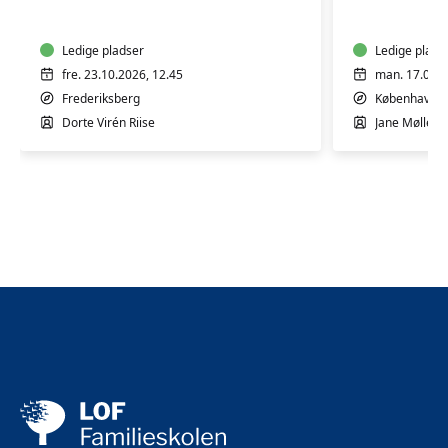
10
5
mdr.
mdr.
Ledige pladser
Ledige plads
fre. 23.10.2026, 12.45
man. 17.08.2
Frederiksberg
København 
Dorte Virén Riise
Jane Møllesk