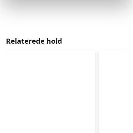
Relaterede hold
Babyrytmik
Babyrytm
4-
3-