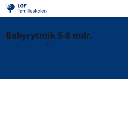
Babyrytmik 5-8 mdr.
Børn og forældre
Børn 0 til 1 år