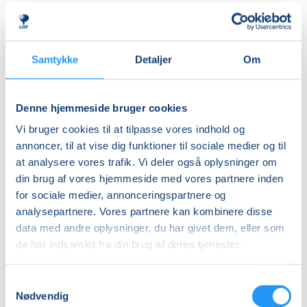
tæpper, faldskærm og andre spændende rekvisitter,
Ledig-KBH
som inviterer til leg, bevægelse og nysgerrighed.
DKK 852,00
Aktiviteterne tilpasses børnenes alder og udvikling,
så alle kan være med – uanset forudsætninger.
Ledig-FRB
Samtykke
Detaljer
Om
DKK 868,00
Rytmik bygger både på nye oplevelser og
Studerende-KBH
genkendelse. De velkendte sange, lege og
Denne hjemmeside bruger cookies
bevægelser skaber en tryg ramme, hvor barnet kan
DKK 852,00
Vi bruger cookies til at tilpasse vores indhold og
føle sig hjemme, deltage aktivt og udvikle sig i sit eget
Studerende-FRB
annoncer, til at vise dig funktioner til sociale medier og til
tempo.
at analysere vores trafik. Vi deler også oplysninger om
DKK 868,00
din brug af vores hjemmeside med vores partnere inden
Undervejs får I inspiration til enkle og sjove
Unge (18-25 år)-KBH
for sociale medier, annonceringspartnere og
bevægelseslege, som kan tages med hjem og skabe
DKK 852,00
analysepartnere. Vores partnere kan kombinere disse
hyggelige stunder i hverdagen.
data med andre oplysninger, du har givet dem, eller som
Info
de har indsamlet fra din brug af deres tjenester.
Det hele foregår i en afslappet og positiv atmosfære
fyldt med glæde, nærvær og fællesskab med andre
Nummer
Samtykkevalg
forældre og børn. Kom og leg, syng, dans og bevæg
904091
Nødvendig
dig sammen med dit barn – det er sjovt, udviklende