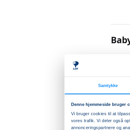
Bab
Kom til 
barns sa
Vand sti
god måde
Samtykke
samvær i
understø
imens de
Denne hjemmeside bruger c
efterhån
Vi bruger cookies til at tilpas
børnenes
vores trafik. Vi deler også 
bevæge s
annonceringspartnere og anal