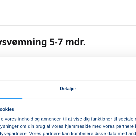
ysvømning 5-7 mdr.
babysvømning få inspiration til vådt samvær og leg, der støt
nsemotoriske udvikling.
mulerer børns sanser og motorik, og babysvømning er en r
 at blive fortrolig med vandet på. Vi har fokus på tillidss
Detaljer
 det våde element med træning af sikkerhed, balance, posi
ttelse i vand. Trygheden højnes undervejs både for barn o
r leges, udforskes og udfordres. Vi starter roligt op og når
ookies
den til at plaske, hoppe, flyde og dykke. Vi leger og træner i
se vores indhold og annoncer, til at vise dig funktioner til sociale
 tempo, så alle kan opleve glæden, styrken og velværet ved
oplysninger om din brug af vores hjemmeside med vores partnere i
ig i vand. Forskellige sange indgår naturligt i undervisning
ysepartnere. Vores partnere kan kombinere disse data med andr