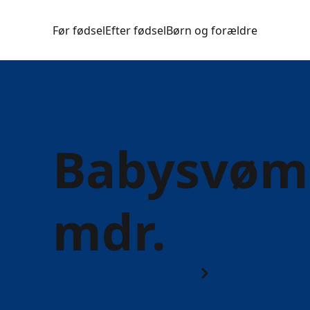
Før fødsel
Efter fødsel
Børn og forældre
Babysvømn
mdr.
Børn og forældre
Børn 0 til 1 