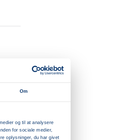
ter dit
igtig
kabende
Om
tion og
g voksen,
 medier og til at analysere
 at
nden for sociale medier,
en.
e oplysninger, du har givet