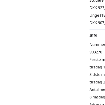
Studere
DKK 923
Unge (18
DKK 907
Info
Numme
903270
Første 
tirsdag 1
Sidste 
tirsdag 2
Antal m
8
mødeg
Adresse