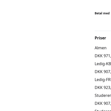
aldersra
udfordri
idé at t
Betal med
Holdene 
undervej
BEMÆR
Priser
Tilmeldi
Almen
skal tilm
DKK 971
Ledig-K
DKK 907
Ledig-FR
DKK 923
Studere
DKK 907