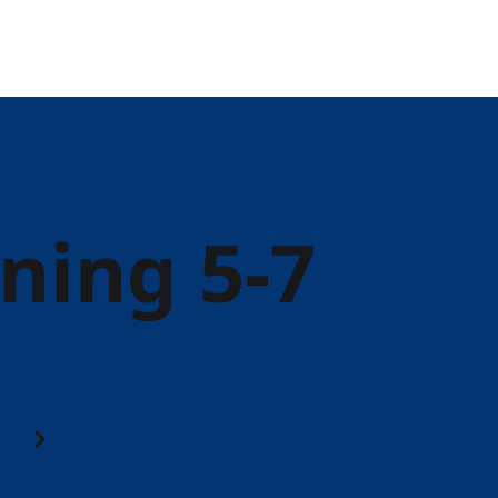
ing 5-7
år
3-6 mdr.