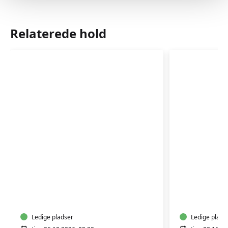
Relaterede hold
Babyzoneterapi
Babyzone
og
og
massage
massage
0-
0-
6
Ledige pladser
6
Ledige plads