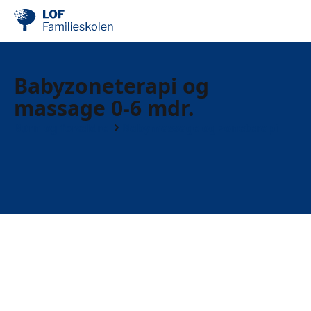
Babyzoneterapi og
massage 0-6 mdr.
Børn og forældre
Babymassage og zoneterapi