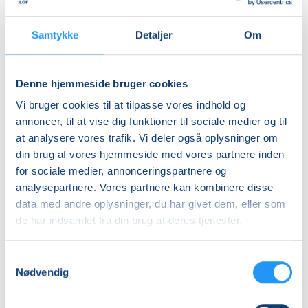
Ledig-KBH
DKK 237,00
Samtykke
Detaljer
Om
Ledig-FRB
DKK 239,00
Denne hjemmeside bruger cookies
Studerende-KBH
Vi bruger cookies til at tilpasse vores indhold og
DKK 237,00
annoncer, til at vise dig funktioner til sociale medier og til
Studerende-FRB
at analysere vores trafik. Vi deler også oplysninger om
din brug af vores hjemmeside med vores partnere inden
DKK 239,00
for sociale medier, annonceringspartnere og
Unge (18-25 år)-KBH
analysepartnere. Vores partnere kan kombinere disse
DKK 237,00
data med andre oplysninger, du har givet dem, eller som
de har indsamlet fra din brug af deres tjenester.
Info
Samtykkevalg
Nummer
Nødvendig
905500