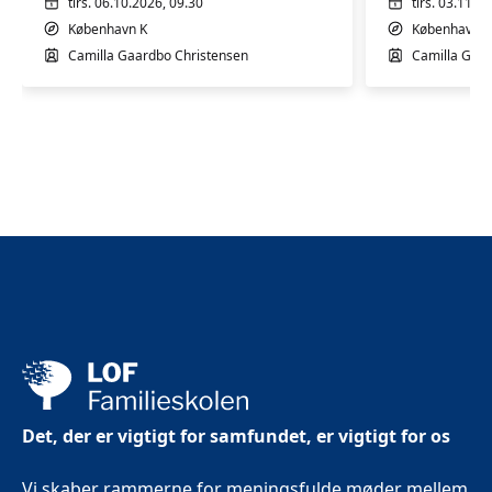
mdr.
mdr.
tirs. 06.10.2026, 09.30
tirs. 03.11.2
København K
København K
Camilla Gaardbo Christensen
Camilla Gaar
Det, der er vigtigt for samfundet, er vigtigt for os
Vi skaber rammerne for meningsfulde møder mellem