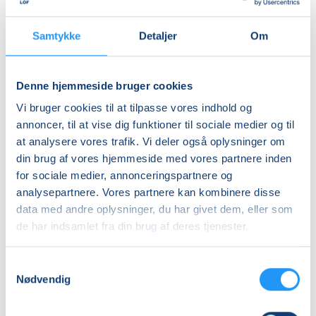
Ledig-KBH
DKK 237,00
Samtykke
Detaljer
Om
Ledig-FRB
DKK 239,00
Denne hjemmeside bruger cookies
Studerende-KBH
Vi bruger cookies til at tilpasse vores indhold og
DKK 237,00
annoncer, til at vise dig funktioner til sociale medier og til
Studerende-FRB
at analysere vores trafik. Vi deler også oplysninger om
din brug af vores hjemmeside med vores partnere inden
DKK 239,00
for sociale medier, annonceringspartnere og
Unge (18-25 år)-KBH
analysepartnere. Vores partnere kan kombinere disse
DKK 237,00
data med andre oplysninger, du har givet dem, eller som
de har indsamlet fra din brug af deres tjenester.
Info
Samtykkevalg
Nummer
Nødvendig
905501