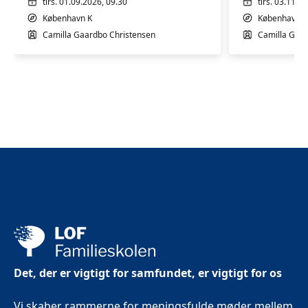
mdr.
mdr.
tirs. 01.09.2026, 09.30
tirs. 03.11.2
København K
København K
Camilla Gaardbo Christensen
Camilla Gaar
Det, der er vigtigt for samfundet, er vigtigt for os
Vi skaber rammerne for meningsfulde møder mellem