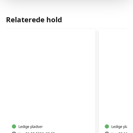
Relaterede hold
Babyzoneterapi
Babyzone
og
og
massage
massage
0-
0-
6
Ledige pladser
6
Ledige plads