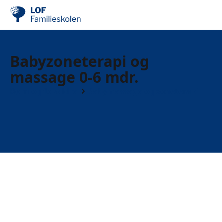
Babyzoneterapi og
massage 0-6 mdr.
Børn og forældre
Babymassage og zoneterapi