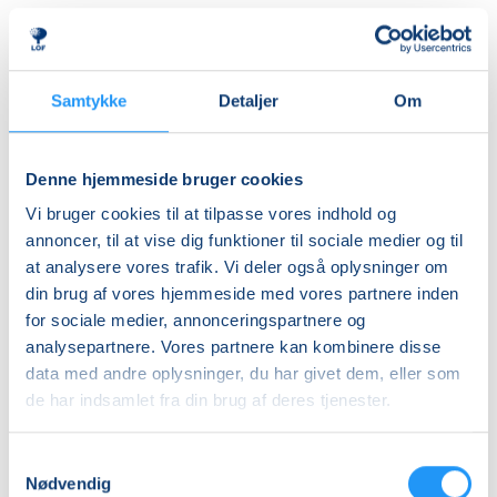
Almen
DKK 395,00
Ledig-KBH
Samtykke
Detaljer
Om
DKK 372,00
Ledig-FRB
Denne hjemmeside bruger cookies
DKK 375,00
Vi bruger cookies til at tilpasse vores indhold og
Studerende-KBH
annoncer, til at vise dig funktioner til sociale medier og til
at analysere vores trafik. Vi deler også oplysninger om
DKK 372,00
din brug af vores hjemmeside med vores partnere inden
Studerende-FRB
for sociale medier, annonceringspartnere og
DKK 375,00
analysepartnere. Vores partnere kan kombinere disse
data med andre oplysninger, du har givet dem, eller som
Unge (18-25 år)-KBH
de har indsamlet fra din brug af deres tjenester.
DKK 372,00
Samtykkevalg
Info
Nødvendig