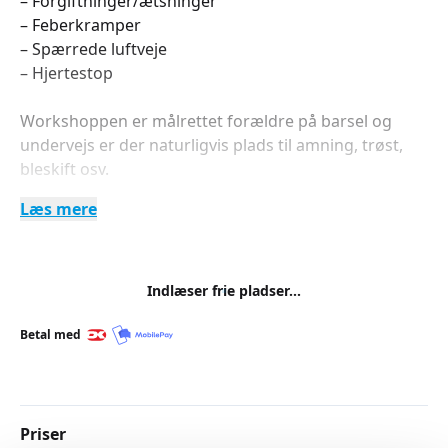
– Forgiftninger/ætsninger
– Feberkramper
– Spærrede luftveje
– Hjertestop
Workshoppen er målrettet forældre på barsel og
undervejs er der naturligvis plads til amning, trøst,
bleskift osv.
Læs mere
Gravide samt bedsteforældre og andre interesserede
er naturligvis også velkomne.
For at få bedst muligt udbytte er der et begrænset
Indlæser frie pladser...
deltagerantal og forhåndstilmelding er nødvendig.
Betal med
Priser