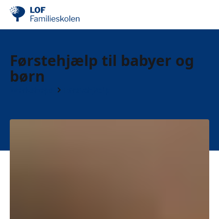
Førstehjælp til babyer og
børn
Workshops
Førstehjælp