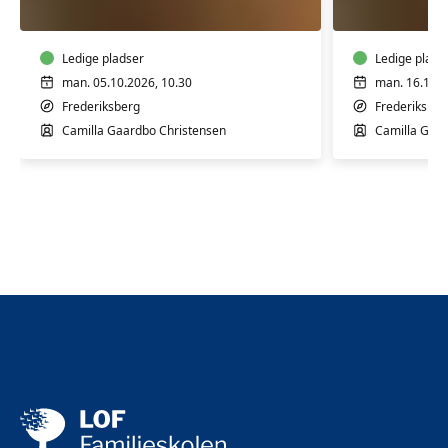
til
til
babyer
babyer
og
og
børn
Ledige pladser
børn
Ledige plads
man. 05.10.2026, 10.30
man. 16.11.2
Frederiksberg
Frederiksber
Camilla Gaardbo Christensen
Camilla Gaar