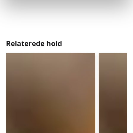
Relaterede hold
Førstehjælp
Førstehj