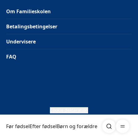
Om Familieskolen
Betalingsbetingelser
Undervisere
FAQ
Cookie deklaration
Søg
Åben me
Før fødsel
Efter fødsel
Børn og forældre