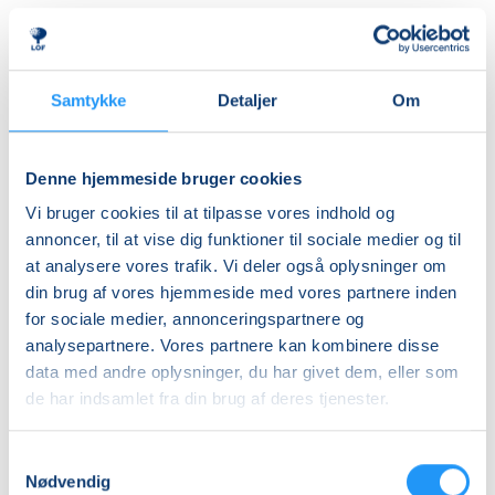
Almen
DKK 395,00
Ledig-KBH
Samtykke
Detaljer
Om
DKK 372,00
Ledig-FRB
Denne hjemmeside bruger cookies
DKK 375,00
Vi bruger cookies til at tilpasse vores indhold og
Studerende-KBH
annoncer, til at vise dig funktioner til sociale medier og til
at analysere vores trafik. Vi deler også oplysninger om
DKK 372,00
din brug af vores hjemmeside med vores partnere inden
Studerende-FRB
for sociale medier, annonceringspartnere og
DKK 375,00
analysepartnere. Vores partnere kan kombinere disse
data med andre oplysninger, du har givet dem, eller som
Unge (18-25 år)-KBH
de har indsamlet fra din brug af deres tjenester.
DKK 372,00
Samtykkevalg
Info
Nødvendig