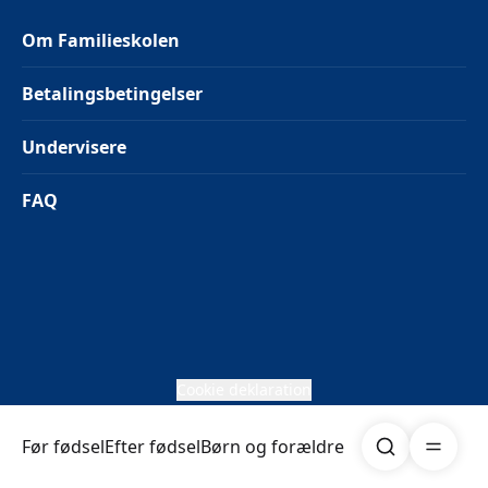
Om Familieskolen
Betalingsbetingelser
Undervisere
FAQ
Cookie deklaration
Søg
Åben me
Før fødsel
Efter fødsel
Børn og forældre