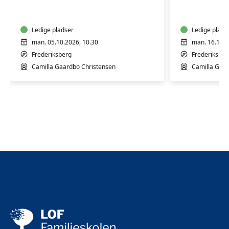
til
til
babyer
babyer
og
og
børn
Ledige pladser
børn
Ledige plads
man. 05.10.2026, 10.30
man. 16.11.2
Frederiksberg
Frederiksber
Camilla Gaardbo Christensen
Camilla Gaar