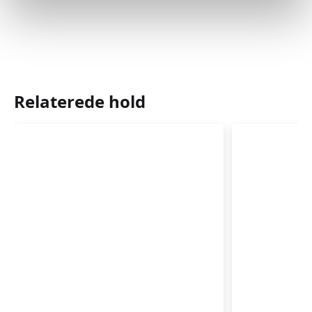
Relaterede hold
Førstehjælp
Førstehj