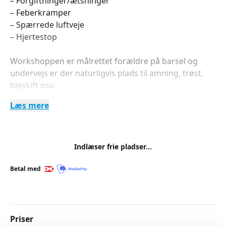
– Forgiftninger/ætsninger
– Feberkramper
– Spærrede luftveje
– Hjertestop
Workshoppen er målrettet forældre på barsel og
undervejs er der naturligvis plads til amning, trøst,
bleskift osv.
Læs mere
Gravide samt bedsteforældre og andre interesserede
er naturligvis også velkomne.
For at få bedst muligt udbytte er der et begrænset
Indlæser frie pladser...
deltagerantal og forhåndstilmelding er nødvendig.
Betal med
Priser