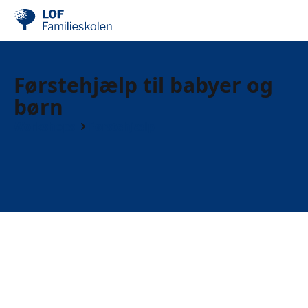
Førstehjælp til babyer og
børn
Workshops
Førstehjælp