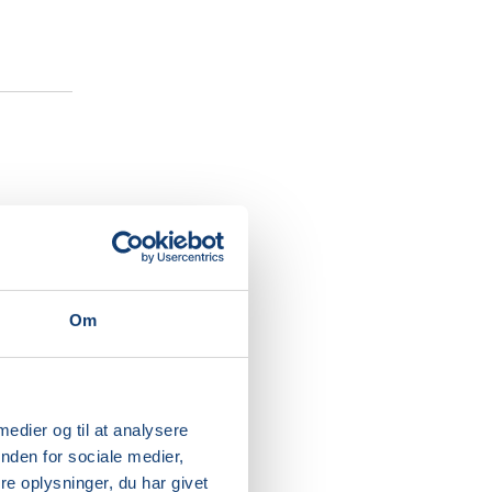
ner
Om
ver klædt
jdet
 medier og til at analysere
nden for sociale medier,
e oplysninger, du har givet