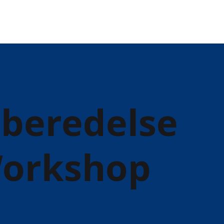
rberedelse
 Workshop
lse