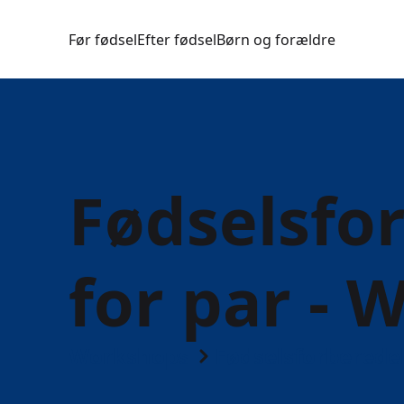
Før fødsel
Efter fødsel
Børn og forældre
Fødselsfo
for par -
Workshops
Fødselsforberede