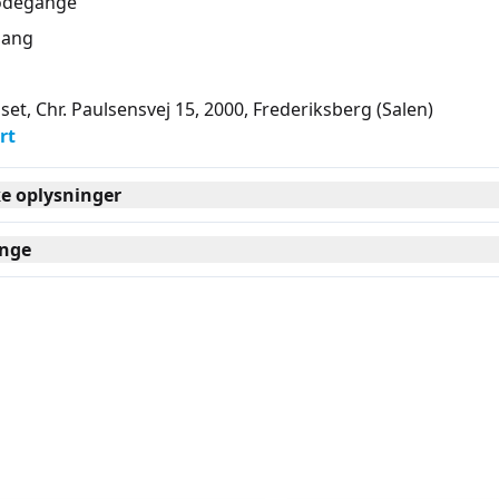
ødegange
ang
set, Chr. Paulsensvej 15, 2000
, Frederiksberg
(Salen)
rt
ke oplysninger
nge