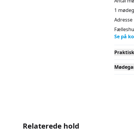
Antal m
1
mødeg
Adresse
Fælleshu
Se på ko
Praktis
Mødega
Relaterede hold