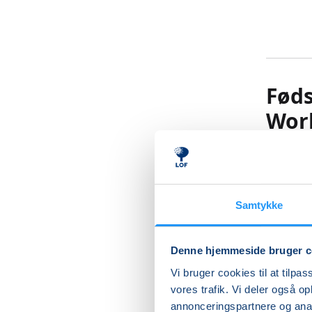
Føds
Wor
På denne
praktisk
Samtykke
Der vil b
bedst mul
Denne hjemmeside bruger c
Undervis
Vi bruger cookies til at tilpas
mellem j
vores trafik. Vi deler også 
bevægel
annonceringspartnere og anal