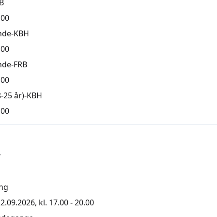
B
,00
nde-KBH
,00
nde-FRB
,00
-25 år)-KBH
,00
r
ng
2.09.2026, kl. 17.00 - 20.00