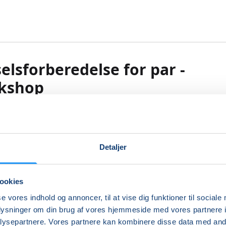
elsforberedelse for par -
kshop
 3 timers workshop er der fokus på at lære dig og din part
e teknikker, der skaber tryghed ved fødslen.
Detaljer
live vekslet mellem teori og praktiske øvelser, så I begge bli
igt på til fødslen.
ookies
ningen kommer bl.a. omkring partnerens rolle og samarbe
se vores indhold og annoncer, til at vise dig funktioner til sociale
er, redskaber til fødslen, viden om fødsels faser, åndedræt,
oplysninger om din brug af vores hjemmeside med vores partnere i
se, smertelindrende punkter og rebozomassage.
ysepartnere. Vores partnere kan kombinere disse data med andr