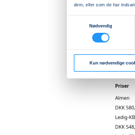
dem, eller som de har indsaml
Medbring
Læs me
Samtykkevalg
Nødvendig
Betal med
Kun nødvendige coo
Priser
Almen
DKK 580
Ledig-K
DKK 548