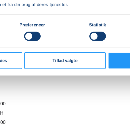
et fra din brug af deres tjenester.
 rebozo-klæde eller et fast lagen.
re
Præferencer
Statistik
Indlæser frie pladser...
kies
Tillad valgte
,00
BH
,00