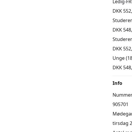
Ledig-FR
DKK 552
Studere
DKK 548
Studere
DKK 552
Unge (18
DKK 548
Info
Numme
905701
Mødega
tirsdag 2