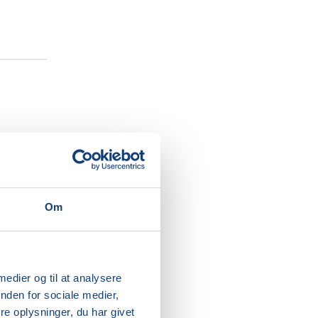
ner
Om
ver klædt
jdet
 medier og til at analysere
nden for sociale medier,
e oplysninger, du har givet