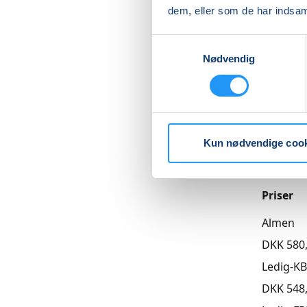
dem, eller som de har indsaml
Medbring
Læs me
Samtykkevalg
Nødvendig
Betal med
Kun nødvendige coo
Priser
Almen
DKK 580
Ledig-K
DKK 548