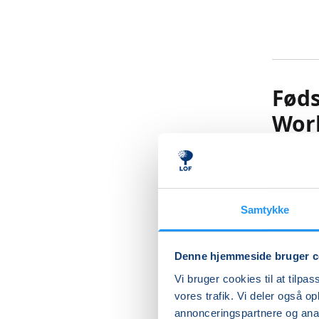
Føds
Wor
På denne
praktisk
Samtykke
Der vil b
bedst mul
Denne hjemmeside bruger c
Undervis
Vi bruger cookies til at tilpas
mellem j
vores trafik. Vi deler også 
bevægel
annonceringspartnere og anal