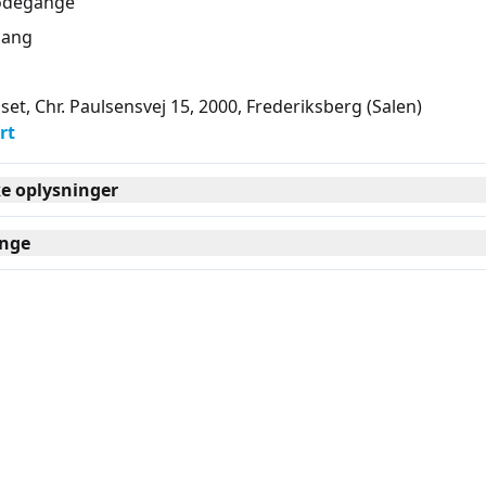
ødegange
ang
set, Chr. Paulsensvej 15, 2000
, Frederiksberg
(Salen)
rt
ke oplysninger
nge