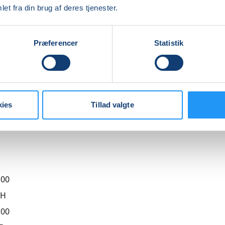
et fra din brug af deres tjenester.
 rebozo-klæde eller et fast lagen.
re
Præferencer
Statistik
Indlæser frie pladser...
kies
Tillad valgte
,00
BH
,00