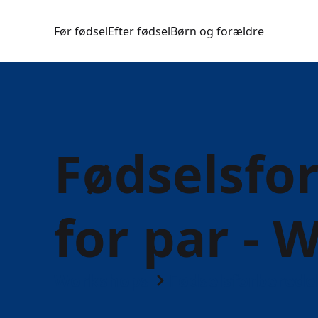
Før fødsel
Efter fødsel
Børn og forældre
Fødselsfo
for par -
Workshops
Fødselsforberede