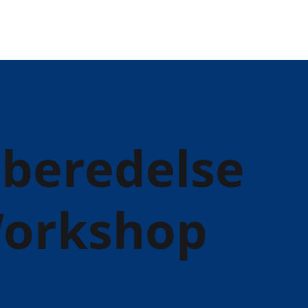
rberedelse
 Workshop
lse