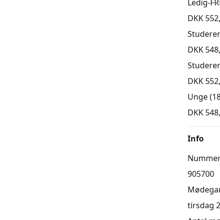
Ledig-FR
DKK 552
Studere
DKK 548
Studere
DKK 552
Unge (18
DKK 548
Info
Numme
905700
Mødega
tirsdag 2