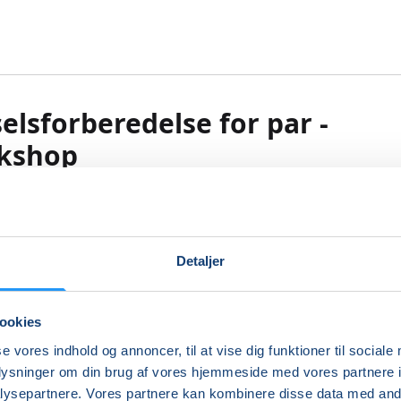
elsforberedelse for par -
kshop
 3 timers workshop er der fokus på at lære dig og din part
e teknikker, der skaber tryghed ved fødslen.
Detaljer
live vekslet mellem teori og praktiske øvelser, så I begge bli
igt på til fødslen.
ookies
ningen kommer bl.a. omkring partnerens rolle og samarbe
se vores indhold og annoncer, til at vise dig funktioner til sociale
er, redskaber til fødslen, viden om fødsels faser, åndedræt,
oplysninger om din brug af vores hjemmeside med vores partnere i
se, smertelindrende punkter og rebozomassage.
ysepartnere. Vores partnere kan kombinere disse data med andr