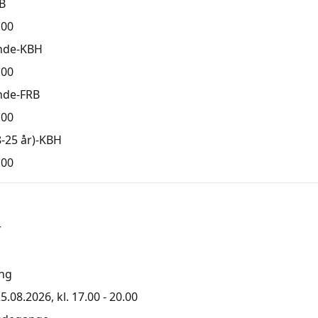
B
,00
nde-KBH
,00
nde-FRB
,00
-25 år)-KBH
,00
r
ng
5.08.2026, kl. 17.00 - 20.00