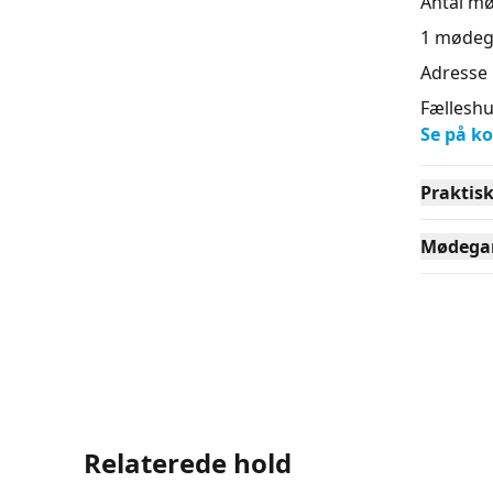
Antal m
1
mødeg
Adresse
Fælleshu
Se på ko
Praktis
Mødega
Relaterede hold