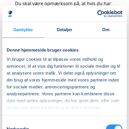
Du skal være opmærksom på, at hvis du har
betalt med Dankort eller MobilePay, så vil
tilgodehavender typisk være blevet
tilbageført automatisk til dit kort. Hvis du
Samtykke
Detaljer
Om
derimod har betalt via netbank, tilbageføres
pengene ikke automatisk, da vi ikke har
adgang til dine bankoplysninger.
Denne hjemmeside bruger cookies
Hvis du gerne vil have pengene udbetalt,
Vi bruger cookies til at tilpasse vores indhold og
bedes du sende en mail til
Familieskolen
med
annoncer, til at vise dig funktioner til sociale medier og til
dit navn, eventuelt holdnummer, samt dine
at analysere vores trafik. Vi deler også oplysninger om
bankoplysninger (registrerings- og
din brug af vores hjemmeside med vores partnere inden
kontonummer). Så vil vores bogholder
for sociale medier, annonceringspartnere og
oprette en overførelse af pengene til dig.
analysepartnere. Vores partnere kan kombinere disse
Tilgodehavender under 100 kr. udbetales
data med andre oplysninger, du har givet dem, eller som
ikke, men de kan selvfølgelig bruges til at
de har indsamlet fra din brug af deres tjenester.
betale for et andet hold.
Samtykkevalg
Du skal være opmærksom på at
Nødvendig