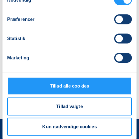
tilgodehavender skal være brugt eller
udbetalt senest 3 år efter aflysningen, jvf.
Præferencer
Bekendtgørelse af lov om forældelse af
fordringer (forældelsesloven) §3, Hvis du ikke
har brugt et tilgodehavende indenfor 3 år, vil
Statistik
beløbet tilfalde Familieskolen.
Hvis du er i tvivl om, hvorvidt du har penge til
Marketing
gode, så er du altid velkommen til at
kontakte Familiskolen enten på telefon 45 80
67 00 eller på mail
her
.
Tillad alle cookies
Tillad valgte
Kun nødvendige cookies