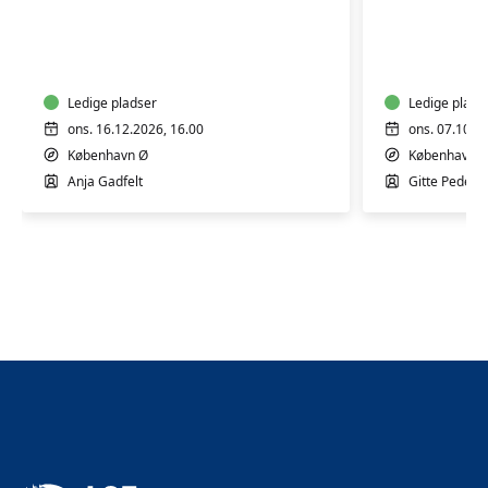
Fødselsforberedelse
Fødselsf
for
for
førstegangsfødende
fleregan
Ledige pladser
Ledige plads
ons. 16.12.2026, 16.00
ons. 07.10.2
København Ø
København 
Anja Gadfelt
Gitte Peders