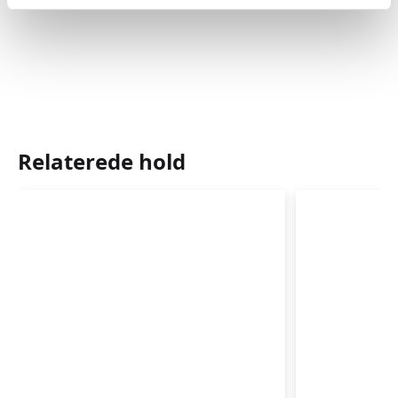
begynder et efterfødselskursus for jer, der ønsker at
fortsætte.
Spørg din underviser om kursusstart og tilmelding.
Relaterede hold