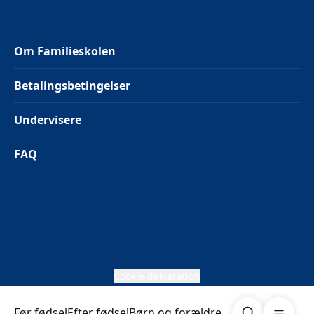
Om Familieskolen
Betalingsbetingelser
Undervisere
FAQ
Cookie deklaration
Søg
Åben me
Før fødsel
Efter fødsel
Børn og forældre