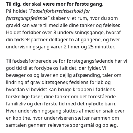
Til dig, der skal være mor for første gang.
På holdet
"Fødselsforberedelseshold for
førstegangsfødende"
skaber vi et rum, hvor du som
gravid kan være til med alle dine tanker og følelser.
Holdet forløber over 8 undervisningsgange, hvoraf
din fødselspartner deltager to af gangene, og hver
undervisningsgang varer 2 timer og 25 minutter.
Til fødselsforberedelse for førstegangsfødende har vi
god tid til at fordybe os i alt det, der fylder. Vi
bevæger os og laver en dejlig afspænding, taler om
lindring af graviditetsgener, fødslens forløb og
hvordan vi bevidst kan bruge kroppen i fødslens
forskellige faser, dine tanker om det forestående
familieliv og den første tid med det nyfødte barn.
Hver undervisningsgang sluttes af med en snak over
en kop the, hvor underviseren sætter rammen om
samtalen gennem relevante spørgsmål og oplæg.