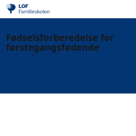
Fødselsforberedelse for
førstegangsfødende
Før fødsel
Fødselsforberedelse