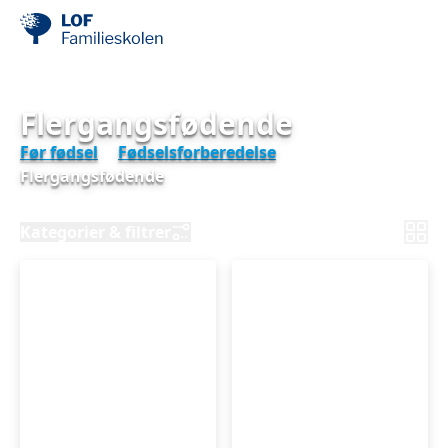
Flergangsfødende
Før fødsel
Fødselsforberedelse
Flergangsfødende
Kategorier & filtrer
Fødselsforberedelse
Fødselsforberedels
for
for
fleregangsfødende
fleregangsfødende