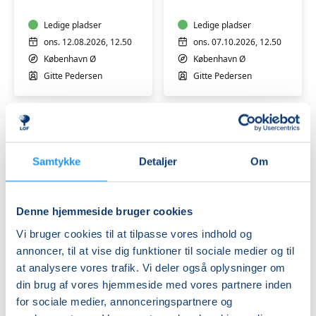
Ledige pladser
Ledige pladser
ons. 12.08.2026, 12.50
ons. 07.10.2026, 12.50
København Ø
København Ø
Gitte Pedersen
Gitte Pedersen
Samtykke
Detaljer
Om
Fødselsforberedelse
Denne hjemmeside bruger cookies
for
Vi bruger cookies til at tilpasse vores indhold og
fleregangsfødende
annoncer, til at vise dig funktioner til sociale medier og til
Ledige pladser
at analysere vores trafik. Vi deler også oplysninger om
ons. 09.12.2026, 12.50
din brug af vores hjemmeside med vores partnere inden
København Ø
for sociale medier, annonceringspartnere og
Gitte Pedersen