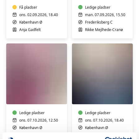
Få pladser
Ledige pladser
ons. 02.09.2026, 18.40
man. 07.09.2026, 15.50
København Ø
Frederiksberg C
Anja Gadfelt
Rikke Mejlhede-Cranø
Fødselsforberedelse
Fødselsforberedels
for
for
fleregangsfødende
par
Ledige pladser
Ledige pladser
ons. 07.10.2026, 12.50
ons. 07.10.2026, 18.40
København Ø
København Ø
Gitte Pedersen
Anja Gadfelt