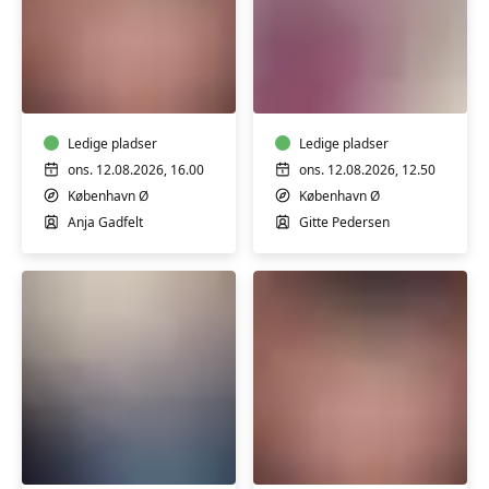
stærkt fællesskab – både for dig, der følger med fra
apa, og dig, der er nysgerrig på alt det nye ❤️
Fødselsforberedelse
Fødselsforberedels
for
for
førstegangsfødende
fleregangsfødende
Ledige pladser
Ledige pladser
ons. 12.08.2026, 16.00
ons. 12.08.2026, 12.50
København Ø
København Ø
Anja Gadfelt
Gitte Pedersen
Fødselsforberedelse
Fødselsforberedels
for
for
par
førstegangsfødend