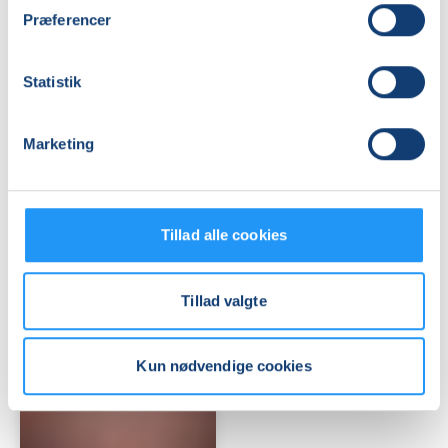
Præferencer
Fødselsforberedelse
Fødselsforberedels
Statistik
for
for
førstegangsfødende
fleregangsfødende
Marketing
Ledige pladser
Ledige pladser
man. 16.11.2026, 15.50
ons. 09.12.2026, 12.50
Frederiksberg C
København Ø
Rikke Mejlhede-Cranø
Gitte Pedersen
Tillad alle cookies
Tillad valgte
Kun nødvendige cookies
Fødselsforberedelse
for