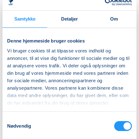
Samtykke
Detaljer
Om
Denne hjemmeside bruger cookies
Vi bruger cookies til at tilpasse vores indhold og
Fødselsforberedelse
Fødselsforberedels
annoncer, til at vise dig funktioner til sociale medier og til
for
for
at analysere vores trafik. Vi deler også oplysninger om
førstegangsfødende
par
din brug af vores hjemmeside med vores partnere inden
Ledige pladser
Ledige pladser
for sociale medier, annonceringspartnere og
ons. 21.10.2026, 16.00
ons. 11.11.2026, 18.40
analysepartnere. Vores partnere kan kombinere disse
København Ø
København Ø
data med andre oplysninger, du har givet dem, eller som
Anja Gadfelt
Anja Gadfelt
de har indsamlet fra din brug af deres tjenester.
Samtykkevalg
Nødvendig