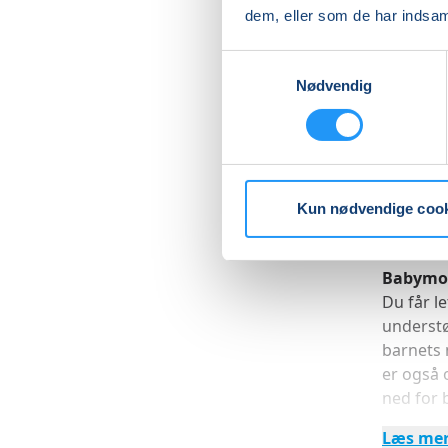
Dette hol
dem, eller som de har indsaml
motorisk
- du træ
Samtykkevalg
- du får 
Nødvendig
- du får 
Kroppe
Vi arbej
er foku
Kun nødvendige coo
kroppen 
Babymo
Du får l
understø
barnets 
er også
ned for 
Læs me
En unde