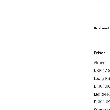
For barn
deres mo
Pause hv
Betal med
For mor:
- opvarm
løsnende
- øvelse
Priser
rygmuskl
Almen
- øvelse
fødslen.
DKK 1.18
Ledig-K
HUSK TR
DKK 1.06
Ledig-FR
DKK 1.09
Studere