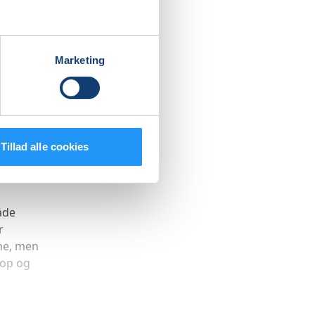
t barns
ng
Marketing
tet. Der
er
Tillad alle cookies
 skuldre.
åde
r
ene, men
 op og