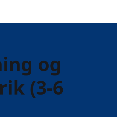
ing og
ik (3-6