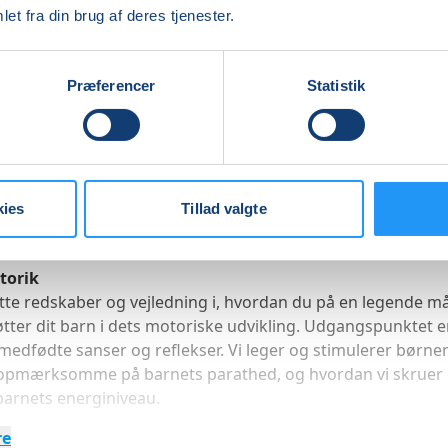
d er til dig, der gerne vil have inspiration til at stimulere di
et fra din brug af deres tjenester.
e udvikling, samtidig med at du træner efter fødslen
ner din efterfødselskrop
viden og idéer til at understøtte dit barns motoriske udvikli
Præferencer
Statistik
inspiration til lege med dit barn
n
der hele kroppen igennem hver gang, nu med større intensi
s på mave- og rygmuskler, bækkenbunden, hvordan du brug
kies
Tillad valgte
i hverdagen og gode øvelser til trætte og ømme nakker og
torik
ette redskaber og vejledning i, hvordan du på en legende m
tter dit barn i dets motoriske udvikling. Udgangspunktet e
medfødte sanser og reflekser. Vi leger og stimulerer børn
 opmærksomme på barnets parathed, og hvordan vi skruer
barnets energiniveau.
re
rvisningsgang kan se sådan ud: