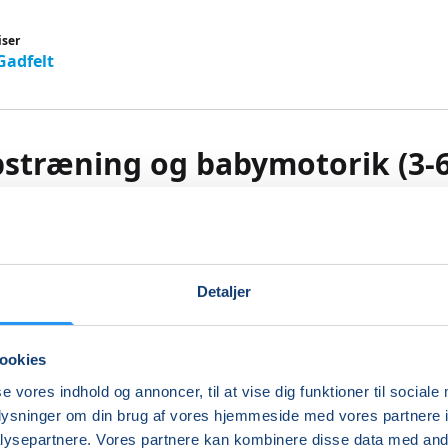
iser
Gadfelt
stræning og babymotorik (3-
)
ning og babymotorik
for dig og dit barn (fra 3 mdr.) er træni
Detaljer
 og dit barn. Du får mulighed for at træne hele kroppen m
 der styrker din bækkenbund og kernemuskulatur, mens dit
sig sammen med de andre børn på madrasser i midten af 
ookies
ke tager en lur. Derudover vil der være øvelser, der styrker 
med flere former for bevægelse gennem leg, der altid tage
se vores indhold og annoncer, til at vise dig funktioner til sociale
enkelte barns udvikling.
oplysninger om din brug af vores hjemmeside med vores partnere i
ysepartnere. Vores partnere kan kombinere disse data med andr