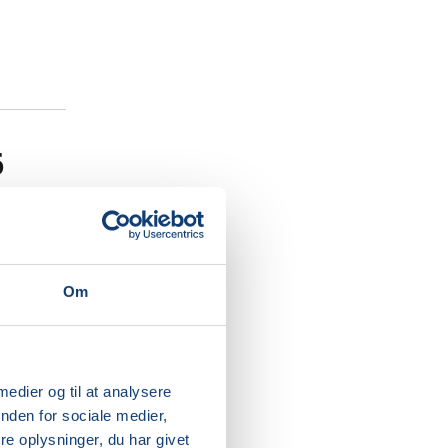
6
ng for
Om
ed
 barn
rummet,
dit barns
r højde
 medier og til at analysere
nden for sociale medier,
e oplysninger, du har givet