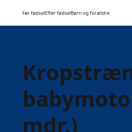
Før fødsel
Efter fødsel
Børn og forældre
Kropstræn
babymotor
mdr.)