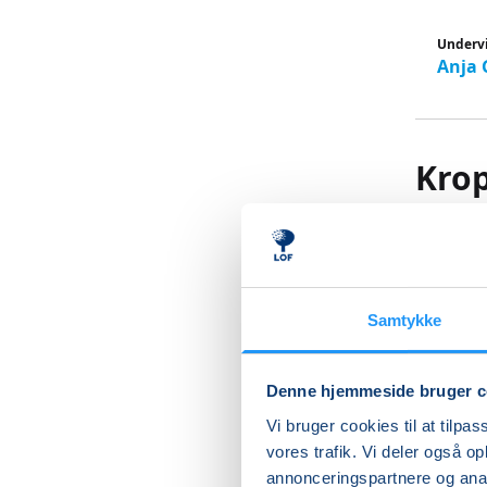
Underv
Anja 
Krop
mdr.
Kropstræ
både dig
Samtykke
øvelser,
hygger 
Denne hjemmeside bruger c
eller mås
motorik 
Vi bruger cookies til at tilpas
for det 
vores trafik. Vi deler også 
annonceringspartnere og anal