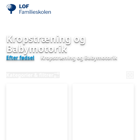
Kropstræning og
Babymotorik
Efter fødsel
Kropstræning og Babymotorik
Kategorier & filtrer
Kropstræning
Kropstræning
og
og