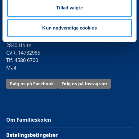
mere end 100.000 deltagere i hele landet med kurser,
foredrag og oplevelser.
Tillad valgte
Familieskolen
Kun nødvendige cookies
Kulturcenter Mariehøj
Øverødvej 246 B
2840 Holte
CVR. 14732985
Tlf. 4580 6700
Mail
Følg os på Facebook
Følg os på Instagram
Om Familieskolen
Betalingsbetingelser