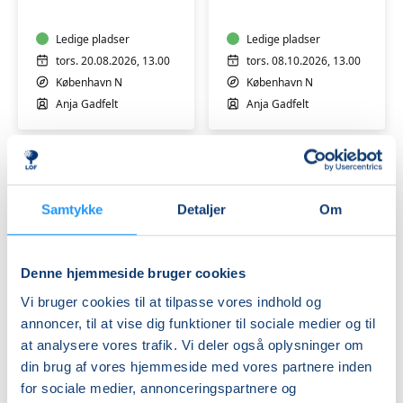
babymotorik
babymotorik
(3-
(3-
6
Ledige pladser
6
Ledige pladser
mdr.)
mdr.)
tors. 20.08.2026, 13.00
tors. 08.10.2026, 13.00
København N
København N
Anja Gadfelt
Anja Gadfelt
Samtykke
Detaljer
Om
Kropstræning
Denne hjemmeside bruger cookies
og
Vi bruger cookies til at tilpasse vores indhold og
babymotorik
annoncer, til at vise dig funktioner til sociale medier og til
(3-
at analysere vores trafik. Vi deler også oplysninger om
6
Ledige pladser
mdr.)
din brug af vores hjemmeside med vores partnere inden
tors. 10.12.2026, 13.00
for sociale medier, annonceringspartnere og
København N