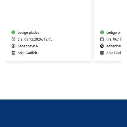
Efterfødsel
Efterføds
for
for
førstegangsfødende
førstega
Ledige pladser
Ledige plads
tirs. 08.12.2026, 12.45
tirs. 06.10.2
København N
København 
Anja Gadfelt
Anja Gadfelt