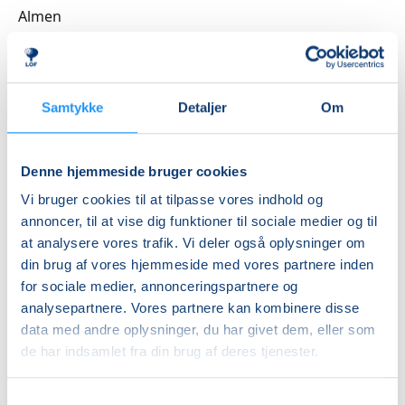
spædbarnsmassage. Hver gang kombineret med
Almen
viden om det lille barns udvikling og behov.
DKK 2.400,00
Fælles te
Ledig-KBH
I slutningen af hver undervisningsgang sætter vi os
DKK 2.160,00
Samtykke
Detaljer
Om
sammen, drikker te, spiser lidt og taler om det, der
optager jer. Det kan være fødslen, søvn – både din og
Ledig-FRB
barnets, din nye identitet som mor, kropslige
DKK 2.220,00
Denne hjemmeside bruger cookies
forandringer – og hvad de betyder for dig,
Studerende-KBH
kærlighedslivet, amning og flaske, livet som familie,
Vi bruger cookies til at tilpasse vores indhold og
bedsteforældre.
DKK 2.160,00
annoncer, til at vise dig funktioner til sociale medier og til
at analysere vores trafik. Vi deler også oplysninger om
Studerende-FRB
En undervisningsgang kan se sådan ud:
din brug af vores hjemmeside med vores partnere inden
DKK 2.220,00
- opvarmning med blandt andet øvelser for kredsløb,
for sociale medier, annonceringspartnere og
bevægelse af led, løsnende og afspændende
Unge (18-25 år)-KBH
analysepartnere. Vores partnere kan kombinere disse
- øvelser for arme, skuldre og nakke
data med andre oplysninger, du har givet dem, eller som
DKK 2.160,00
- øvelser med bevidsthed om og let træning af mave-,
de har indsamlet fra din brug af deres tjenester.
balle- og rygmuskler
Info
- øvelser, der øger bevidstheden om bækkenbunden
Samtykkevalg