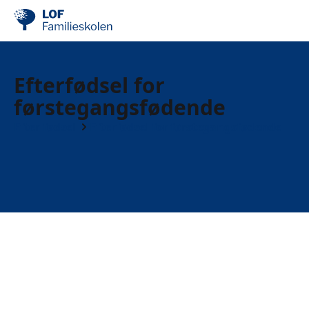
Efterfødsel for
førstegangsfødende
Efter fødsel
Efterfødsel for førstegangsfødende