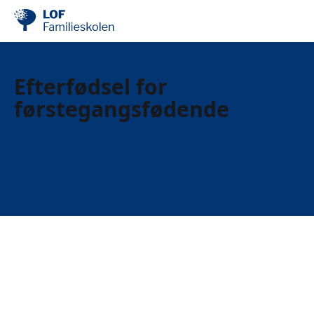
Efterfødsel for
førstegangsfødende
Efter fødsel