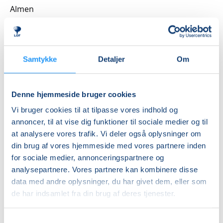
spædbarnsmassage. Hver gang kombineret med
Almen
viden om det lille barns udvikling og behov.
DKK 2.400,00
Fælles te
Ledig-KBH
I slutningen af hver undervisningsgang sætter vi os
DKK 2.160,00
Samtykke
Detaljer
Om
sammen, drikker te, spiser lidt og taler om det, der
optager jer. Det kan være fødslen, søvn – både din og
Ledig-FRB
barnets, din nye identitet som mor, kropslige
DKK 2.220,00
Denne hjemmeside bruger cookies
forandringer – og hvad de betyder for dig,
Studerende-KBH
kærlighedslivet, amning og flaske, livet som familie,
Vi bruger cookies til at tilpasse vores indhold og
bedsteforældre.
DKK 2.160,00
annoncer, til at vise dig funktioner til sociale medier og til
at analysere vores trafik. Vi deler også oplysninger om
Studerende-FRB
En undervisningsgang kan se sådan ud:
din brug af vores hjemmeside med vores partnere inden
DKK 2.220,00
- opvarmning med blandt andet øvelser for kredsløb,
for sociale medier, annonceringspartnere og
bevægelse af led, løsnende og afspændende
Unge (18-25 år)-KBH
analysepartnere. Vores partnere kan kombinere disse
- øvelser for arme, skuldre og nakke
data med andre oplysninger, du har givet dem, eller som
DKK 2.160,00
- øvelser med bevidsthed om og let træning af mave-,
de har indsamlet fra din brug af deres tjenester.
balle- og rygmuskler
Info
- øvelser, der øger bevidstheden om bækkenbunden
Samtykkevalg