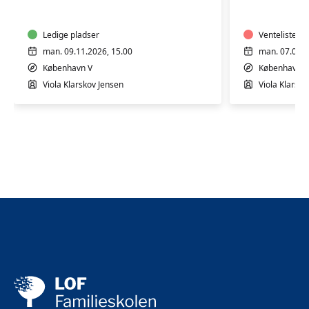
leg
leg
1-
2-
2
Ledige pladser
3
Venteliste
år
år
man. 09.11.2026, 15.00
man. 07.09.2
København V
København V
Viola Klarskov Jensen
Viola Klarsko