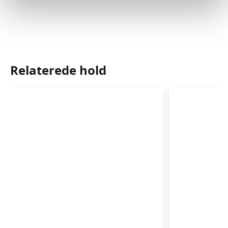
Relaterede hold
Plask
Plask
og
og