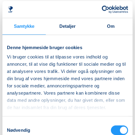
Med henblik på at minimere risikoen for
Ledig-KBH
fækalieudslip er DGI-Byens regler mht. børnenes
DKK 907,00
badetøj således:
Godkendte blebadebukser er obligatoriske for børn
Ledig-FRB
Samtykke
Detaljer
Om
op til 3 år eller indtil de er renlige.
DKK 923,00
Godkendte blebadebukser er Happy Nappy-modellen
Studerende-KBH
eller lign. Det er vigtigt, at de er tætsiddende omkring
Denne hjemmeside bruger cookies
lårene og rundt om maven.
DKK 907,00
Vi bruger cookies til at tilpasse vores indhold og
Blebadebuks skal bæres sammen med en badeble
Studerende-FRB
annoncer, til at vise dig funktioner til sociale medier og til
såsom ’Little Swimmers’.
at analysere vores trafik. Vi deler også oplysninger om
DKK 923,00
Badebleer, som fx. "Little Swimmers" er ikke
din brug af vores hjemmeside med vores partnere inden
godkendt alene.
Unge (18-25 år)-KBH
for sociale medier, annonceringspartnere og
Ved brug af egne blebadebukser, så skal de
DKK 907,00
analysepartnere. Vores partnere kan kombinere disse
overholde reglerne og fremvises og godkendes i
data med andre oplysninger, du har givet dem, eller som
billetsalg.
Info
de har indsamlet fra din brug af deres tjenester.
Godkendte blebadebukser kan købes i billetsalget.
Nummer
Samtykkevalg
903601
Nødvendig