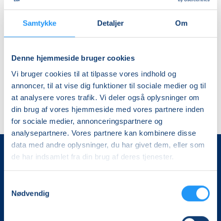
2
Ledige pladser
2
Ledige pladser
år
år
man. 07.09.2026, 15.00
man. 09.11.2026, 15.00
Samtykke
Detaljer
Om
København V
København V
Viola Klarskov Jensen
Viola Klarskov Jensen
Denne hjemmeside bruger cookies
Vi bruger cookies til at tilpasse vores indhold og
annoncer, til at vise dig funktioner til sociale medier og til
at analysere vores trafik. Vi deler også oplysninger om
din brug af vores hjemmeside med vores partnere inden
for sociale medier, annonceringspartnere og
analysepartnere. Vores partnere kan kombinere disse
data med andre oplysninger, du har givet dem, eller som
de har indsamlet fra din brug af deres tjenester.
Samtykkevalg
Nødvendig