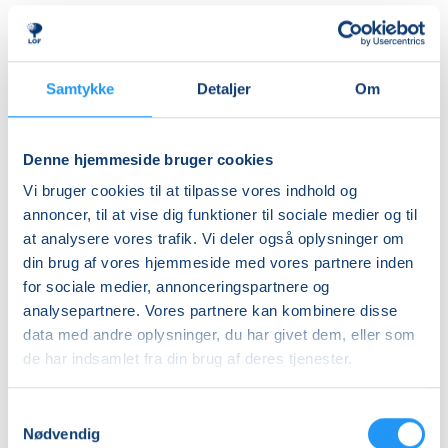
tæpper, faldskærm og andre spændende rekvisitter,
Ledig-KBH
som inviterer til leg, bevægelse og nysgerrighed.
DKK 852,00
Aktiviteterne tilpasses børnenes alder og udvikling,
så alle kan være med – uanset forudsætninger.
Ledig-FRB
Samtykke
Detaljer
Om
DKK 868,00
Rytmik bygger både på nye oplevelser og
Studerende-KBH
genkendelse. De velkendte sange, lege og
Denne hjemmeside bruger cookies
bevægelser skaber en tryg ramme, hvor barnet kan
DKK 852,00
Vi bruger cookies til at tilpasse vores indhold og
føle sig hjemme, deltage aktivt og udvikle sig i sit eget
Studerende-FRB
annoncer, til at vise dig funktioner til sociale medier og til
tempo.
at analysere vores trafik. Vi deler også oplysninger om
DKK 868,00
din brug af vores hjemmeside med vores partnere inden
Undervejs får I inspiration til enkle og sjove
Unge (18-25 år)-KBH
for sociale medier, annonceringspartnere og
bevægelseslege, som kan tages med hjem og skabe
DKK 852,00
analysepartnere. Vores partnere kan kombinere disse
hyggelige stunder i hverdagen.
data med andre oplysninger, du har givet dem, eller som
de har indsamlet fra din brug af deres tjenester.
Info
Det hele foregår i en afslappet og positiv atmosfære
fyldt med glæde, nærvær og fællesskab med andre
Nummer
Samtykkevalg
forældre og børn. Kom og leg, syng, dans og bevæg
904810
Nødvendig
dig sammen med dit barn – det er sjovt, udviklende