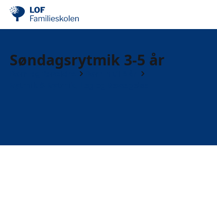
Søndagsrytmik 3-5 år
Børn og forældre
Børn 4 til 6 år
Rytmik & Rytmik, Leg og Bevægelse