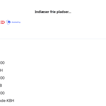
Indlæser frie pladser...
,00
BH
,00
B
,00
nde-KBH