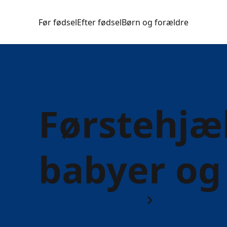
Før fødsel
Efter fødsel
Børn og forældre
Førstehjæl
babyer og
Børn og forældre
Børn 2 til 4 