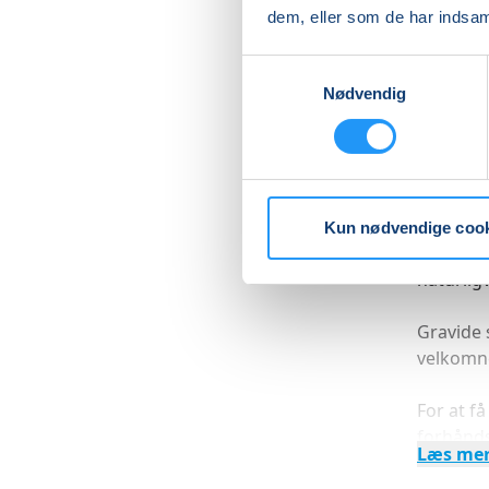
håndtere
dem, eller som de har indsaml
Ved wor
Samtykkevalg
Nødvendig
– Forbr
– Forgif
– Feber
– Spærre
– Hjerte
Kun nødvendige coo
Workshop
naturligv
Gravide 
velkomn
For at f
forhånds
Læs me