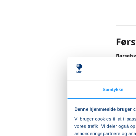
Førs
Barsels
Næst eft
miste det
hænder, 
Samtykke
Sygeplej
Denne hjemmeside bruger c
at kunne
Vi bruger cookies til at tilpas
Der er t
vores trafik. Vi deler også 
viden om
annonceringspartnere og anal