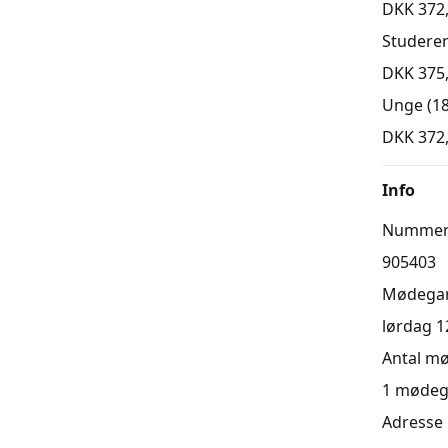
DKK 372
Studere
DKK 375
Unge (18
DKK 372
Info
Numme
905403
Mødega
lørdag 12
Antal m
1
mødeg
Adresse