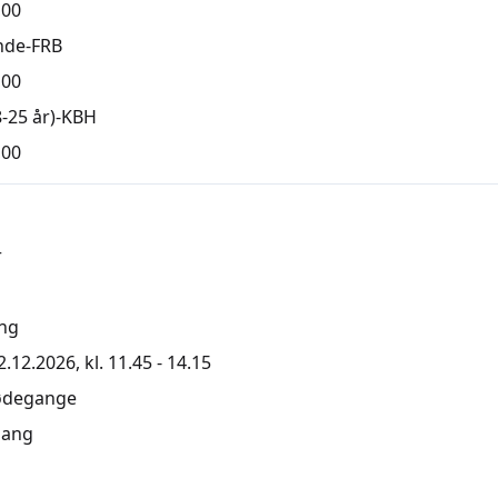
,00
nde-FRB
,00
-25 år)-KBH
,00
r
ng
.12.2026, kl. 11.45 - 14.15
ødegange
ang