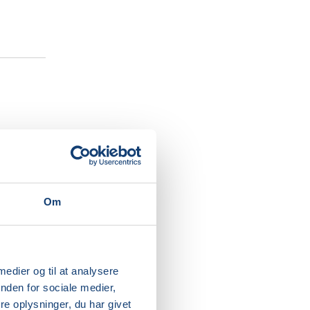
en for at
r i dine
Om
ig på til
 medier og til at analysere
 får
nden for sociale medier,
til at
e oplysninger, du har givet