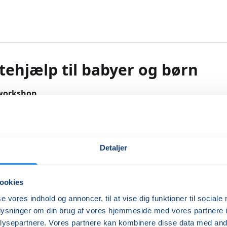
tehjælp til babyer og børn
workshop
er den store glæde over at have fået et barn, kommer frygt
 igen. Hvis det værst tænkelige skulle ske og dit barns liv va
Detaljer
kan du så yde den førstehjælp, der skal til?
erske Camilla Gaardbo, der er indehaver af Små Liv, klæder d
ookies
 handle, hvis uheldet pludselig er ude.
se vores indhold og annoncer, til at vise dig funktioner til sociale
ale om en workshop, hvor du i løbet af et par intensive timer
oplysninger om din brug af vores hjemmeside med vores partnere i
 den mest basale førstehjælp, så du føler dig godt klædt på 
ysepartnere. Vores partnere kan kombinere disse data med andr