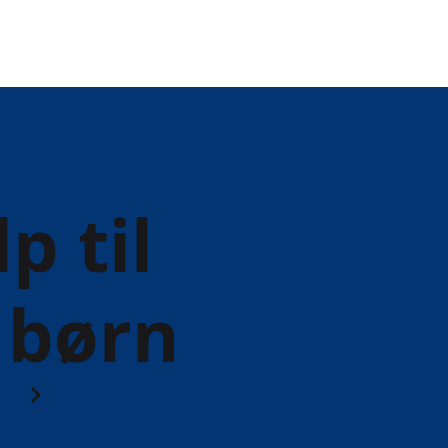
p til
 børn
år
Førstehjælp