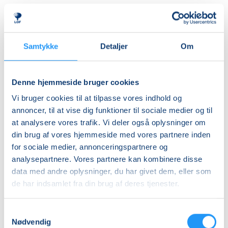
Almen
DKK 395,00
Ledig-KBH
Samtykke
Detaljer
Om
DKK 372,00
Ledig-FRB
Denne hjemmeside bruger cookies
DKK 375,00
Vi bruger cookies til at tilpasse vores indhold og
Studerende-KBH
annoncer, til at vise dig funktioner til sociale medier og til
at analysere vores trafik. Vi deler også oplysninger om
DKK 372,00
din brug af vores hjemmeside med vores partnere inden
Studerende-FRB
for sociale medier, annonceringspartnere og
DKK 375,00
analysepartnere. Vores partnere kan kombinere disse
data med andre oplysninger, du har givet dem, eller som
Unge (18-25 år)-KBH
de har indsamlet fra din brug af deres tjenester.
DKK 372,00
Samtykkevalg
Info
Nødvendig