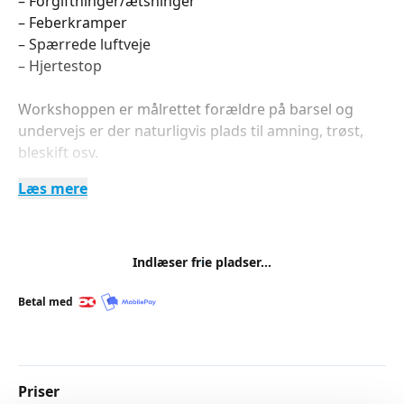
– Forgiftninger/ætsninger
– Feberkramper
– Spærrede luftveje
– Hjertestop
Workshoppen er målrettet forældre på barsel og
undervejs er der naturligvis plads til amning, trøst,
bleskift osv.
Læs mere
Gravide samt bedsteforældre og andre interesserede
er naturligvis også velkomne.
For at få bedst muligt udbytte er der et begrænset
Indlæser frie pladser...
deltagerantal og forhåndstilmelding er nødvendig.
Betal med
Priser