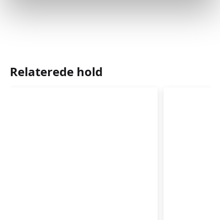
Relaterede hold
Førstehjælp
Førstehj