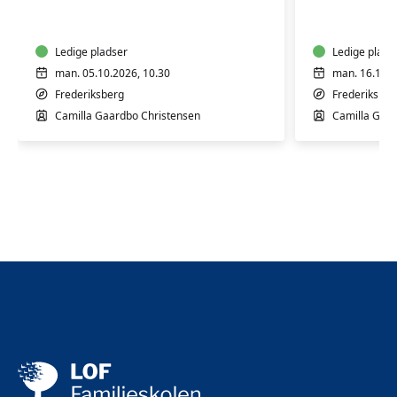
til
til
babyer
babyer
og
og
børn
Ledige pladser
børn
Ledige plads
man. 05.10.2026, 10.30
man. 16.11.2
Frederiksberg
Frederiksber
Camilla Gaardbo Christensen
Camilla Gaar