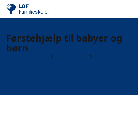
Førstehjælp til babyer og
børn
Børn og forældre
Børn 2 til 4 år
Førstehjælp