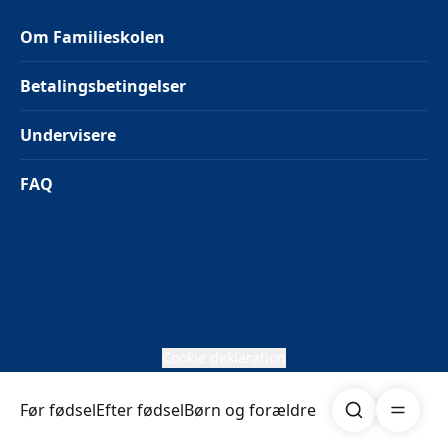
Om Familieskolen
Betalingsbetingelser
Undervisere
FAQ
Cookie deklaration
Søg
Åben me
Før fødsel
Efter fødsel
Børn og forældre