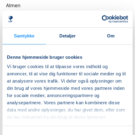
hyggelig og lærerig stund sammen.
Almen
Vi bruger blandt andet rasleæg, tørklæder, bolde,
DKK 458,00
tæpper, faldskærm og andre spændende rekvisitter,
Ledig-KBH
som inviterer til leg, bevægelse og nysgerrighed.
DKK 426,00
Samtykke
Detaljer
Om
Aktiviteterne tilpasses børnenes alder og udvikling,
så alle kan være med – uanset forudsætninger.
Ledig-FRB
DKK 434,00
Denne hjemmeside bruger cookies
Rytmik bygger både på nye oplevelser og
Studerende-KBH
genkendelse. De velkendte sange, lege og
Vi bruger cookies til at tilpasse vores indhold og
bevægelser skaber en tryg ramme, hvor barnet kan
DKK 426,00
annoncer, til at vise dig funktioner til sociale medier og til
føle sig hjemme, deltage aktivt og udvikle sig i sit eget
at analysere vores trafik. Vi deler også oplysninger om
Studerende-FRB
tempo.
din brug af vores hjemmeside med vores partnere inden
DKK 434,00
for sociale medier, annonceringspartnere og
Undervejs får I inspiration til enkle og sjove
Unge (18-25 år)-KBH
analysepartnere. Vores partnere kan kombinere disse
bevægelseslege, som kan tages med hjem og skabe
data med andre oplysninger, du har givet dem, eller som
DKK 426,00
hyggelige stunder i hverdagen.
de har indsamlet fra din brug af deres tjenester.
Info
Det hele foregår i en afslappet og positiv atmosfære
Samtykkevalg