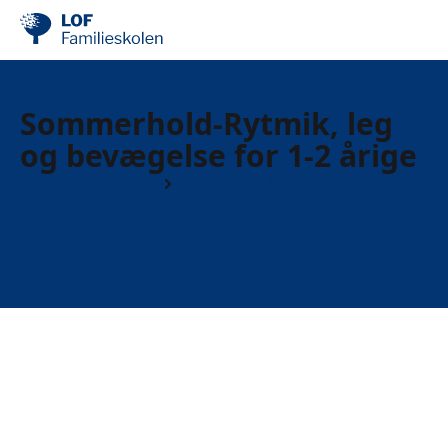
Sommerhold-Rytmik, leg
og bevægelse for 1-2 årige
Børn og forældre
Børn 1 til 2 år