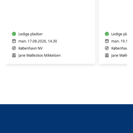
Rytmik
Rytmik
12-
12-
24
24
mdr.
mdr.
Ledige pladser
Ledige plads
man. 17.08.2026, 14.30
man. 19.10.2
København NV
København 
Jane Mølleskov Mikkelsen
Jane Møllesk