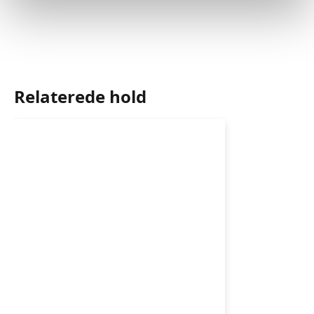
Relaterede hold
Plask
og