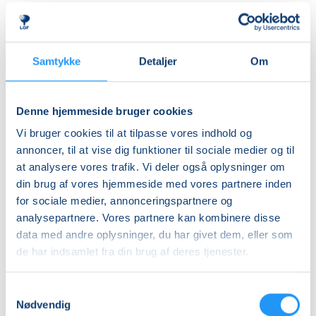
Med henblik på at minimere risikoen for
Ledig-KBH
fækalieudslip er DGI-Byens regler mht. børnenes
DKK 907,00
badetøj således:
Godkendte blebadebukser er obligatoriske for børn
Ledig-FRB
Samtykke
Detaljer
Om
op til 3 år eller indtil de er renlige.
DKK 923,00
Godkendte blebadebukser er Happy Nappy-modellen
Studerende-KBH
eller lign. Det er vigtigt, at de er tætsiddende omkring
Denne hjemmeside bruger cookies
lårene og rundt om maven.
DKK 907,00
Vi bruger cookies til at tilpasse vores indhold og
Blebadebuks skal bæres sammen med en badeble
Studerende-FRB
annoncer, til at vise dig funktioner til sociale medier og til
såsom ’Little Swimmers’.
at analysere vores trafik. Vi deler også oplysninger om
DKK 923,00
Badebleer, som fx. "Little Swimmers" er ikke
din brug af vores hjemmeside med vores partnere inden
godkendt alene.
Unge (18-25 år)-KBH
for sociale medier, annonceringspartnere og
Ved brug af egne blebadebukser, så skal de
DKK 907,00
analysepartnere. Vores partnere kan kombinere disse
overholde reglerne og fremvises og godkendes i
data med andre oplysninger, du har givet dem, eller som
billetsalg.
Info
de har indsamlet fra din brug af deres tjenester.
Godkendte blebadebukser kan købes i billetsalget.
Nummer
Samtykkevalg
903600
Nødvendig