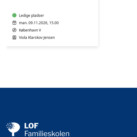
leg
1-
2
Ledige pladser
år
man. 09.11.2026, 15.00
København V
Viola Klarskov Jensen