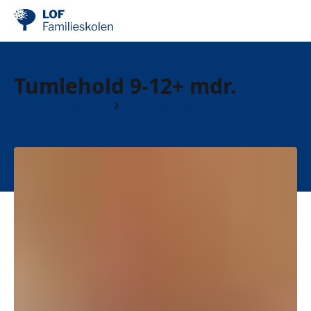
Tumlehold 9-12+ mdr.
Børn og forældre
Børn 0 til 1 år