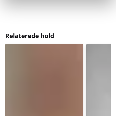
Relaterede hold
Babyrytmik
Babyrytm
4-
3-