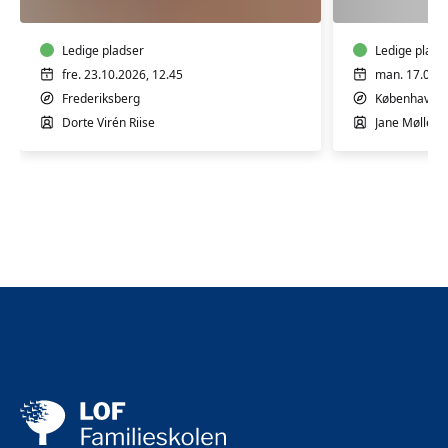
10
5
mdr.
mdr.
Ledige pladser
Ledige plads
fre. 23.10.2026, 12.45
man. 17.08.2
Frederiksberg
København 
Dorte Virén Riise
Jane Møllesk