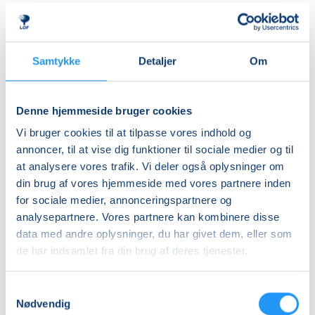
tæpper, faldskærm og andre spændende rekvisitter,
Ledig-KBH
som inviterer til leg, bevægelse og nysgerrighed.
DKK 912,00
Aktiviteterne tilpasses børnenes alder og udvikling,
så alle kan være med – uanset forudsætninger.
Ledig-FRB
Samtykke
Detaljer
Om
DKK 932,00
Rytmik bygger både på nye oplevelser og
Studerende-KBH
genkendelse. De velkendte sange, lege og
Denne hjemmeside bruger cookies
bevægelser skaber en tryg ramme, hvor barnet kan
DKK 912,00
Vi bruger cookies til at tilpasse vores indhold og
føle sig hjemme, deltage aktivt og udvikle sig i sit eget
Studerende-FRB
annoncer, til at vise dig funktioner til sociale medier og til
tempo.
at analysere vores trafik. Vi deler også oplysninger om
DKK 932,00
din brug af vores hjemmeside med vores partnere inden
Undervejs får I inspiration til enkle og sjove
Unge (18-25 år)-KBH
for sociale medier, annonceringspartnere og
bevægelseslege, som kan tages med hjem og skabe
DKK 912,00
analysepartnere. Vores partnere kan kombinere disse
hyggelige stunder i hverdagen.
data med andre oplysninger, du har givet dem, eller som
Info
de har indsamlet fra din brug af deres tjenester.
Det hele foregår i en afslappet og positiv atmosfære
fyldt med glæde, nærvær og fællesskab med andre
Nummer
Samtykkevalg
forældre og børn. Kom og leg, syng, dans og bevæg
904261
Nødvendig
dig sammen med dit barn – det er sjovt, udviklende