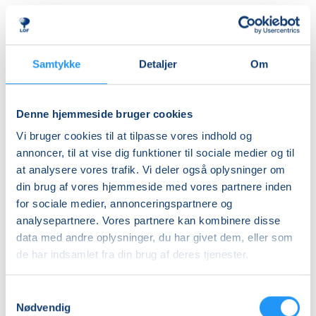
Almen
DKK 395,00
Ledig-KBH
Samtykke
Detaljer
Om
DKK 372,00
Ledig-FRB
Denne hjemmeside bruger cookies
DKK 375,00
Vi bruger cookies til at tilpasse vores indhold og
Studerende-KBH
annoncer, til at vise dig funktioner til sociale medier og til
at analysere vores trafik. Vi deler også oplysninger om
DKK 372,00
din brug af vores hjemmeside med vores partnere inden
Studerende-FRB
for sociale medier, annonceringspartnere og
DKK 375,00
analysepartnere. Vores partnere kan kombinere disse
data med andre oplysninger, du har givet dem, eller som
Unge (18-25 år)-KBH
de har indsamlet fra din brug af deres tjenester.
DKK 372,00
Samtykkevalg
Info
Nødvendig