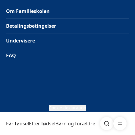
Om Familieskolen
Betalingsbetingelser
Undervisere
FAQ
Cookie deklaration
Søg
Åben me
Før fødsel
Efter fødsel
Børn og forældre