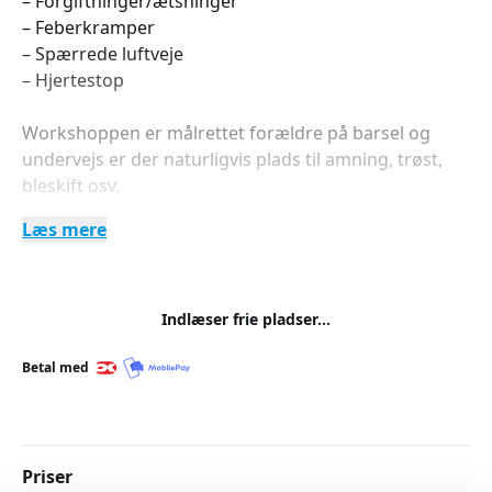
– Forgiftninger/ætsninger
– Feberkramper
– Spærrede luftveje
– Hjertestop
Workshoppen er målrettet forældre på barsel og
undervejs er der naturligvis plads til amning, trøst,
bleskift osv.
Læs mere
Gravide samt bedsteforældre og andre interesserede
er naturligvis også velkomne.
For at få bedst muligt udbytte er der et begrænset
Indlæser frie pladser...
deltagerantal og forhåndstilmelding er nødvendig.
Betal med
Priser