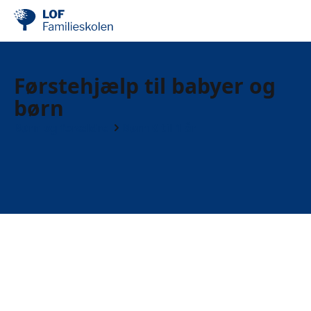
Førstehjælp til babyer og
børn
Børn og forældre
Børn 0 til 1 år