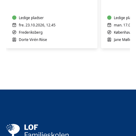
4-
3-
10
5
mdr.
mdr.
Ledige pladser
Ledige plads
fre. 23.10.2026, 12.45
man. 17.08.2
Frederiksberg
København 
Dorte Virén Riise
Jane Møllesk