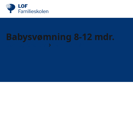
Babysvømning 8-12 mdr.
Børn og forældre
Børn 0 til 1 år