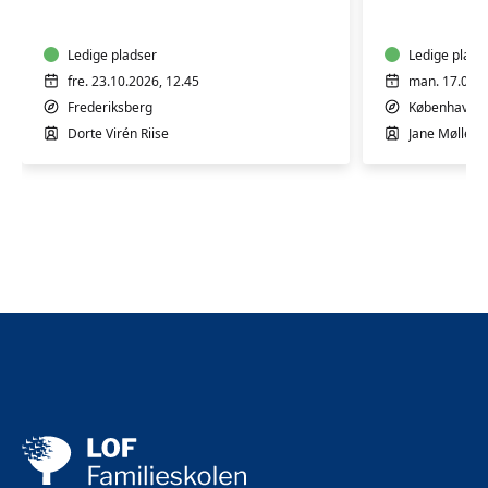
10
5
mdr.
mdr.
Ledige pladser
Ledige plads
fre. 23.10.2026, 12.45
man. 17.08.2
Frederiksberg
København 
Dorte Virén Riise
Jane Møllesk