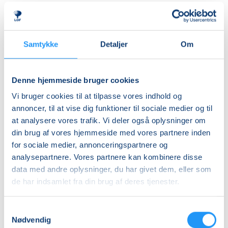
herre- og dameomklædningsrum.
Ledig-KBH
DKK 907,00
Undervisningen foregår i ”Indsøen”, hvor vandet er
cirka 32 grader varmt.
Ledig-FRB
Samtykke
Detaljer
Om
DKK 923,00
ALDERSINDDELINGEN ER VEJLEDENDE
Studerende-KBH
Børn er forskellige og udvikler sig i forskellige tempi,
Denne hjemmeside bruger cookies
så aldersinddelingen skal kun forstås som
DKK 907,00
Vi bruger cookies til at tilpasse vores indhold og
vejledende. Hvis dit barn fx er forsigtigt anlagt eller
Studerende-FRB
annoncer, til at vise dig funktioner til sociale medier og til
virker utryg ved vand, er det en god idé at tænke lidt
at analysere vores trafik. Vi deler også oplysninger om
DKK 923,00
nedad i fht. aldersrammen. Hvis barnet derimod er
din brug af vores hjemmeside med vores partnere inden
motorisk langt fremme, frisk på nye udfordringer og
Unge (18-25 år)-KBH
for sociale medier, annonceringspartnere og
måske endda allerede vandtilvænnet, kan det være
DKK 907,00
analysepartnere. Vores partnere kan kombinere disse
en god idé at tænke lidt opad i fht. aldersrammen.
data med andre oplysninger, du har givet dem, eller som
Holdene er små, så der er god mulighed for at tage
Info
de har indsamlet fra din brug af deres tjenester.
individuelle hensyn undervejs.
Nummer
Samtykkevalg
BEMÆRK
903511
Nødvendig
Tilmeldingen gælder en voksen med et barn og det er