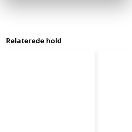
Relaterede hold
Babyrytmik
Babyrytm
4-
3-