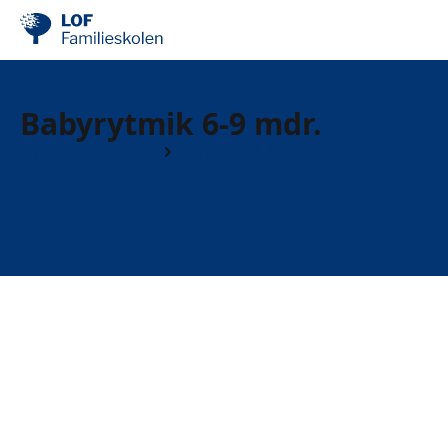
Babyrytmik 6-9 mdr.
Børn og forældre
Børn 0 til 1 år