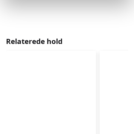
Relaterede hold
Babyrytmik
Babyrytm
4-
3-