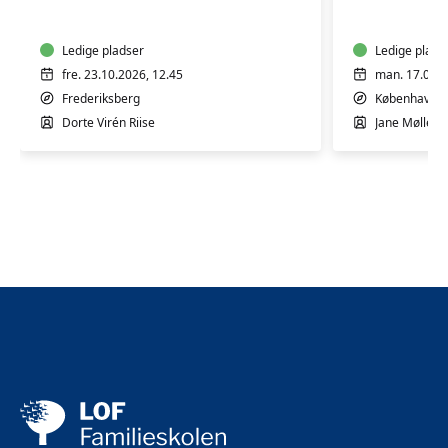
10
5
mdr.
mdr.
Ledige pladser
Ledige plads
fre. 23.10.2026, 12.45
man. 17.08.2
Frederiksberg
København 
Dorte Virén Riise
Jane Møllesk