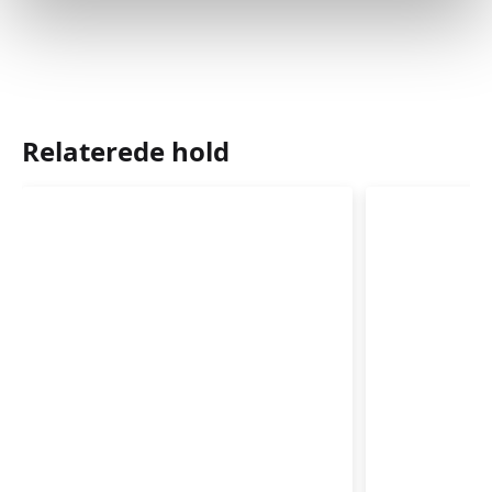
Relaterede hold
Babyrytmik
Babyrytm
4-
3-