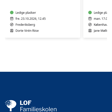
10
5
mdr.
mdr.
Ledige pladser
Ledige plads
fre. 23.10.2026, 12.45
man. 17.08.2
Frederiksberg
København 
Dorte Virén Riise
Jane Møllesk