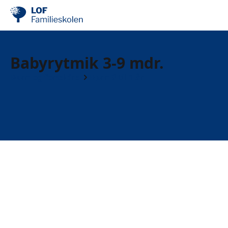
Babyrytmik 3-9 mdr.
Børn og forældre
Børn 0 til 1 år