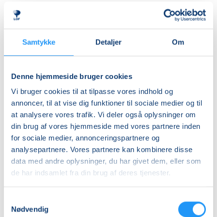
tæpper, faldskærm og andre spændende rekvisitter,
Ledig-KBH
som inviterer til leg, bevægelse og nysgerrighed.
DKK 912,00
Aktiviteterne tilpasses børnenes alder og udvikling,
så alle kan være med – uanset forudsætninger.
Ledig-FRB
Samtykke
Detaljer
Om
DKK 932,00
Rytmik bygger både på nye oplevelser og
Studerende-KBH
genkendelse. De velkendte sange, lege og
Denne hjemmeside bruger cookies
bevægelser skaber en tryg ramme, hvor barnet kan
DKK 912,00
Vi bruger cookies til at tilpasse vores indhold og
føle sig hjemme, deltage aktivt og udvikle sig i sit eget
Studerende-FRB
annoncer, til at vise dig funktioner til sociale medier og til
tempo.
at analysere vores trafik. Vi deler også oplysninger om
DKK 932,00
din brug af vores hjemmeside med vores partnere inden
Undervejs får I inspiration til enkle og sjove
Unge (18-25 år)-KBH
for sociale medier, annonceringspartnere og
bevægelseslege, som kan tages med hjem og skabe
DKK 912,00
analysepartnere. Vores partnere kan kombinere disse
hyggelige stunder i hverdagen.
data med andre oplysninger, du har givet dem, eller som
Info
de har indsamlet fra din brug af deres tjenester.
Det hele foregår i en afslappet og positiv atmosfære
fyldt med glæde, nærvær og fællesskab med andre
Nummer
Samtykkevalg
forældre og børn. Kom og leg, syng, dans og bevæg
904171
Nødvendig
dig sammen med dit barn – det er sjovt, udviklende