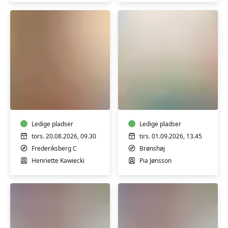
Babyrytmik
Babyrytmik
3-
6-
9
12
mdr.
mdr.
Ledige pladser
Ledige pladser
tors. 20.08.2026, 09.30
tirs. 01.09.2026, 13.45
Frederiksberg C
Brønshøj
Henriette Kawiecki
Pia Jønsson