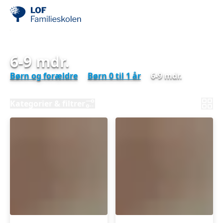
6-9 mdr.
Børn og forældre
Børn 0 til 1 år
6-9 mdr.
Kategorier & filtrer
Sommerhold
Babyrytmik
-
6-
Babyrytmik
9
5-
mdr.