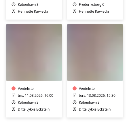
København S
Frederiksberg C
Henriette Kawiecki
Henriette Kawiecki
Babysvømning
Babysvømning
5-
5-
7
7
mdr.
mdr.
Venteliste
Venteliste
tirs. 11.08.2026, 16.00
tors. 13.08.2026, 15.30
København S
København S
Ditte Lykke Eckstein
Ditte Lykke Eckstein