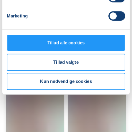
Marketing
Babyrytmik
Babysvømning
6-
5-
12
7
Tillad alle cookies
mdr.
mdr.
Ledige pladser
Ledige pladser
tirs. 03.11.2026, 13.45
man. 09.11.2026, 10.00
Tillad valgte
Brønshøj
København V
Pia Jønsson
Viola Klarskov Jensen
Kun nødvendige cookies
Babysvømning
Babysvømning