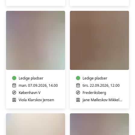
Babysvømning
Babyrytmik
5-
5-
7
8
mdr.
mdr.
Ledige pladser
Ledige pladser
man. 07.09.2026, 14.00
tirs. 22.09.2026, 12.00
København V
Frederiksberg
Viola Klarskov Jensen
Jane Mølleskov Mikkelsen