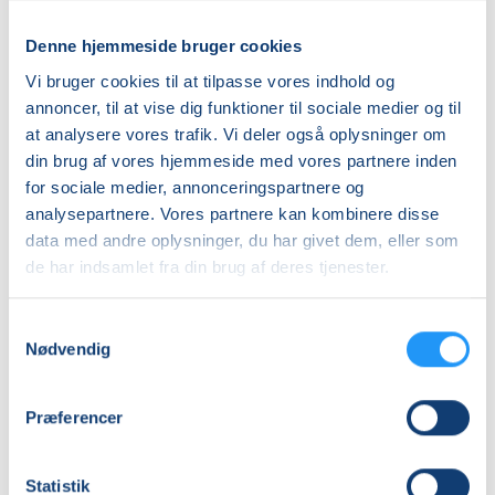
Henriette Kawiecki
Henriette Kawiecki
Denne hjemmeside bruger cookies
Vi bruger cookies til at tilpasse vores indhold og
annoncer, til at vise dig funktioner til sociale medier og til
at analysere vores trafik. Vi deler også oplysninger om
din brug af vores hjemmeside med vores partnere inden
for sociale medier, annonceringspartnere og
Babyrytmik
Babyrytmik
analysepartnere. Vores partnere kan kombinere disse
4-
6-
data med andre oplysninger, du har givet dem, eller som
10
9
de har indsamlet fra din brug af deres tjenester.
mdr.
mdr.
Ledige pladser
Ledige pladser
Samtykkevalg
fre. 23.10.2026, 12.45
fre. 23.10.2026, 11.40
Nødvendig
Frederiksberg
København NV
Dorte Virén Riise
Jane Mølleskov Mikkelsen
Præferencer
Statistik