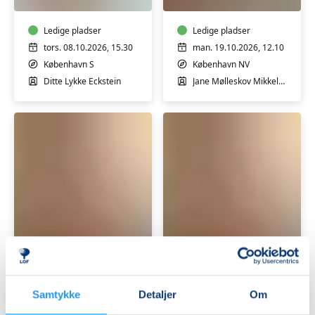
7
9
mdr.
mdr.
Ledige pladser
Ledige pladser
tors. 08.10.2026, 15.30
man. 19.10.2026, 12.10
København S
København NV
Ditte Lykke Eckstein
Jane Mølleskov Mikkelsen
Babyrytmik
Babyrytmik
3-
3-
9
9
mdr.
mdr.
Ledige pladser
Ledige pladser
man. 19.10.2026, 09.30
tors. 22.10.2026, 09.30
Samtykke
Detaljer
Om
København S
Frederiksberg C