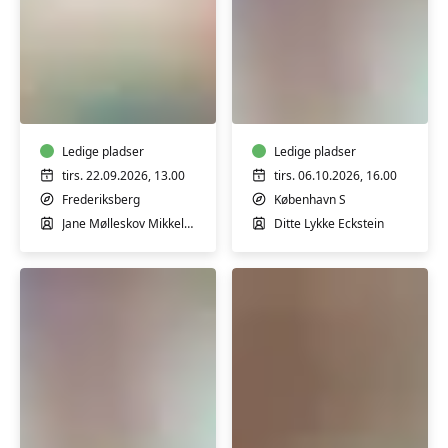
Babyrytmik
Babysvømning
8-
5-
12
7
mdr.
mdr.
Ledige pladser
Ledige pladser
tirs. 22.09.2026, 13.00
tirs. 06.10.2026, 16.00
Frederiksberg
København S
Jane Mølleskov Mikkelsen
Ditte Lykke Eckstein
Babysvømning
Babyrytmik
5-
6-