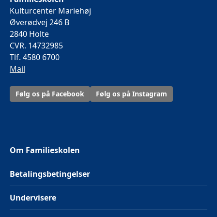
Kulturcenter Mariehøj
Øverødvej 246 B
2840 Holte
CVR. 14732985
Tlf. 4580 6700
Mail
Følg os på Facebook
Følg os på Instagram
Om Familieskolen
Betalingsbetingelser
Undervisere