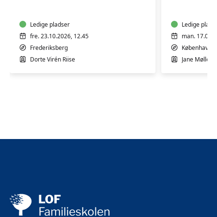
10
5
mdr.
mdr.
Ledige pladser
Ledige plads
fre. 23.10.2026, 12.45
man. 17.08.2
Frederiksberg
København 
Dorte Virén Riise
Jane Møllesk