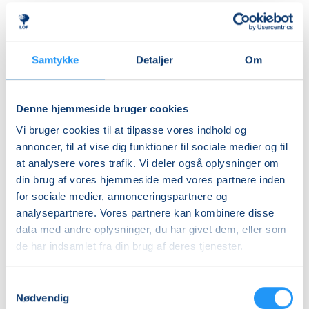
herre- og dameomklædningsrum.
Ledig-KBH
DKK 907,00
ALDERSINDDELINGEN ER VEJLEDENDE
Børn er forskellige og udvikler sig i forskellige tempi,
Ledig-FRB
Samtykke
Detaljer
Om
så aldersinddelingen skal kun forstås som
DKK 923,00
vejledende. Hvis dit barn fx er forsigtigt anlagt eller
Studerende-KBH
virker utryg ved vand, er det en god idé at tænke lidt
Denne hjemmeside bruger cookies
nedad i fht. aldersrammen. Hvis barnet derimod er
DKK 907,00
Vi bruger cookies til at tilpasse vores indhold og
motorisk langt fremme, frisk på nye udfordringer og
Studerende-FRB
annoncer, til at vise dig funktioner til sociale medier og til
måske endda allerede vandtilvænnet, kan det være
at analysere vores trafik. Vi deler også oplysninger om
DKK 923,00
en god idé at tænke lidt opad i fht. aldersrammen.
din brug af vores hjemmeside med vores partnere inden
Holdene er små, så der er god mulighed for at tage
Unge (18-25 år)-KBH
for sociale medier, annonceringspartnere og
individuelle hensyn undervejs.
DKK 907,00
analysepartnere. Vores partnere kan kombinere disse
data med andre oplysninger, du har givet dem, eller som
BEMÆRK
Info
de har indsamlet fra din brug af deres tjenester.
Tilmeldingen gælder en voksen med et barn og det er
kun den voksne, der skal tilmeldes.
Nummer
Samtykkevalg
903290
Nødvendig