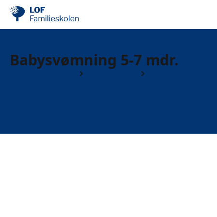
Babysvømning 5-7 mdr.
Børn og forældre
Børn 0 til 1 år
3-6 mdr.