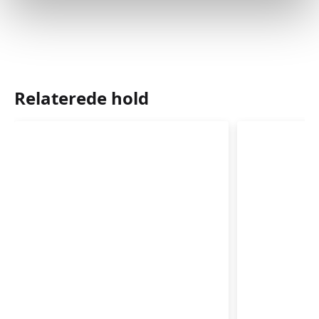
Relaterede hold
Babyrytmik
Babyrytm
4-
3-