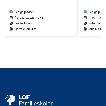
10
5
mdr.
mdr.
Ledige pladser
Ledige plads
fre. 23.10.2026, 12.45
man. 17.08.2
Frederiksberg
København 
Dorte Virén Riise
Jane Møllesk