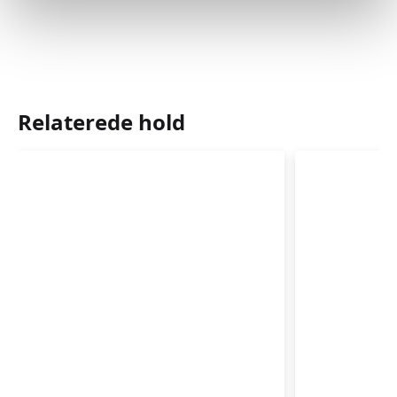
Relaterede hold
Babyrytmik
Babyrytm
4-
3-