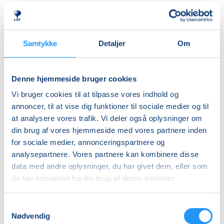
herre- og dameomklædningsrum.
Ledig-KBH
DKK 907,00
ALDERSINDDELINGEN ER VEJLEDENDE
Børn er forskellige og udvikler sig i forskellige tempi,
Ledig-FRB
Samtykke
Detaljer
Om
så aldersinddelingen skal kun forstås som
DKK 923,00
vejledende. Hvis dit barn fx er forsigtigt anlagt eller
Studerende-KBH
virker utryg ved vand, er det en god idé at tænke lidt
Denne hjemmeside bruger cookies
nedad i fht. aldersrammen. Hvis barnet derimod er
DKK 907,00
Vi bruger cookies til at tilpasse vores indhold og
motorisk langt fremme, frisk på nye udfordringer og
Studerende-FRB
annoncer, til at vise dig funktioner til sociale medier og til
måske endda allerede vandtilvænnet, kan det være
at analysere vores trafik. Vi deler også oplysninger om
DKK 923,00
en god idé at tænke lidt opad i fht. aldersrammen.
din brug af vores hjemmeside med vores partnere inden
Holdene er små, så der er god mulighed for at tage
Unge (18-25 år)-KBH
for sociale medier, annonceringspartnere og
individuelle hensyn undervejs.
DKK 907,00
analysepartnere. Vores partnere kan kombinere disse
data med andre oplysninger, du har givet dem, eller som
BEMÆRK
Info
de har indsamlet fra din brug af deres tjenester.
Tilmeldingen gælder en voksen med et barn og det er
kun den voksne, der skal tilmeldes.
Nummer
Samtykkevalg
903050
Nødvendig