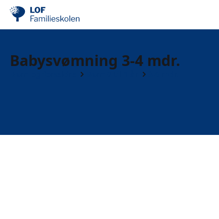
Babysvømning 3-4 mdr.
Børn og forældre
Børn 0 til 1 år
3-6 mdr.