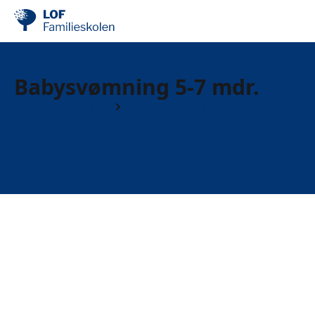
Babysvømning 5-7 mdr.
Børn og forældre
Babysvømning