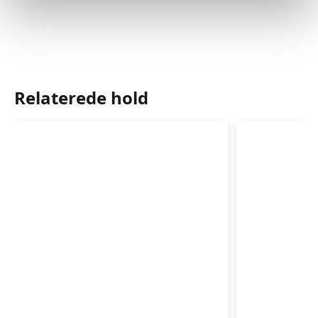
Relaterede hold
Babysvømning
Babysvø
3-
3-