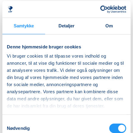
herre- og dameomklædningsrum.
Ledig-KBH
DKK 911,00
ALDERSINDDELINGEN ER VEJLEDENDE
Børn er forskellige og udvikler sig i forskellige tempi,
Ledig-FRB
Samtykke
Detaljer
Om
så aldersinddelingen skal kun forstås som
DKK 929,00
vejledende. Hvis dit barn fx er forsigtigt anlagt eller
Studerende-KBH
virker utryg ved vand, er det en god idé at tænke lidt
Denne hjemmeside bruger cookies
nedad i fht. aldersrammen. Hvis barnet derimod er
DKK 911,00
Vi bruger cookies til at tilpasse vores indhold og
motorisk langt fremme, frisk på nye udfordringer og
Studerende-FRB
annoncer, til at vise dig funktioner til sociale medier og til
måske endda allerede vandtilvænnet, kan det være
at analysere vores trafik. Vi deler også oplysninger om
DKK 929,00
en god idé at tænke lidt opad i fht. aldersrammen.
din brug af vores hjemmeside med vores partnere inden
Holdene er små, så der er god mulighed for at tage
Unge (18-25 år)-KBH
for sociale medier, annonceringspartnere og
individuelle hensyn undervejs.
DKK 911,00
analysepartnere. Vores partnere kan kombinere disse
data med andre oplysninger, du har givet dem, eller som
BEMÆRK
Info
de har indsamlet fra din brug af deres tjenester.
Tilmeldingen gælder en voksen med et barn og det er
kun den voksne, der skal tilmeldes.
Nummer
Samtykkevalg
903350
Nødvendig