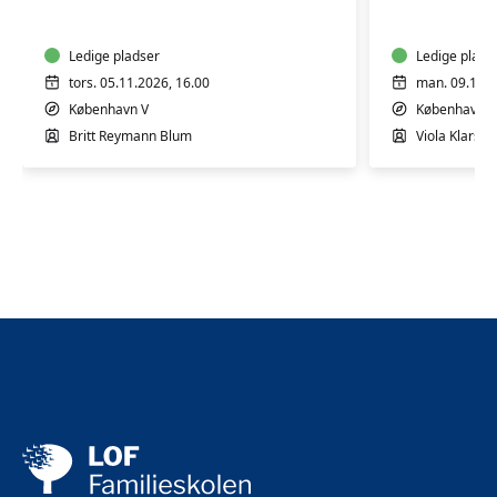
4
4
mdr.
mdr.
Ledige pladser
Ledige plads
tors. 05.11.2026, 16.00
man. 09.11.2
København V
København V
Britt Reymann Blum
Viola Klarsko