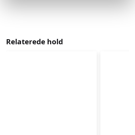
Relaterede hold
Babysvømning
Babysvø
3-
3-