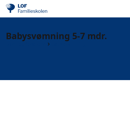
Babysvømning 5-7 mdr.
Børn og forældre
Babysvømning