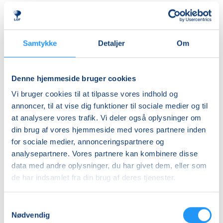
herre- og dameomklædningsrum.
Ledig-KBH
DKK 911,00
ALDERSINDDELINGEN ER VEJLEDENDE
Børn er forskellige og udvikler sig i forskellige tempi,
Ledig-FRB
Samtykke
Detaljer
Om
så aldersinddelingen skal kun forstås som
DKK 929,00
vejledende. Hvis dit barn fx er forsigtigt anlagt eller
Studerende-KBH
virker utryg ved vand, er det en god idé at tænke lidt
Denne hjemmeside bruger cookies
nedad i fht. aldersrammen. Hvis barnet derimod er
DKK 911,00
Vi bruger cookies til at tilpasse vores indhold og
motorisk langt fremme, frisk på nye udfordringer og
Studerende-FRB
annoncer, til at vise dig funktioner til sociale medier og til
måske endda allerede vandtilvænnet, kan det være
at analysere vores trafik. Vi deler også oplysninger om
DKK 929,00
en god idé at tænke lidt opad i fht. aldersrammen.
din brug af vores hjemmeside med vores partnere inden
Holdene er små, så der er god mulighed for at tage
Unge (18-25 år)-KBH
for sociale medier, annonceringspartnere og
individuelle hensyn undervejs.
DKK 911,00
analysepartnere. Vores partnere kan kombinere disse
data med andre oplysninger, du har givet dem, eller som
BEMÆRK
Info
de har indsamlet fra din brug af deres tjenester.
Tilmeldingen gælder en voksen med et barn og det er
kun den voksne, der skal tilmeldes.
Nummer
Samtykkevalg
903330
Nødvendig