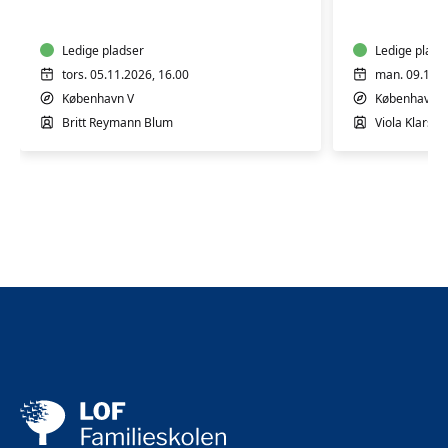
4
4
mdr.
mdr.
Ledige pladser
Ledige plads
tors. 05.11.2026, 16.00
man. 09.11.2
København V
København V
Britt Reymann Blum
Viola Klarsko