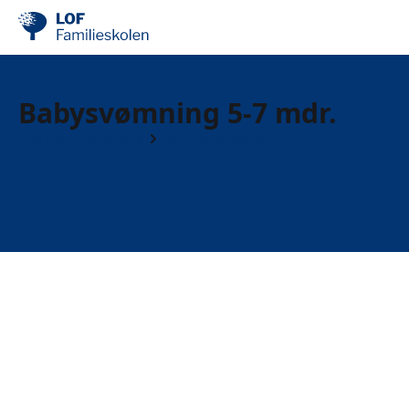
Babysvømning 5-7 mdr.
Børn og forældre
Babysvømning