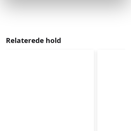
Relaterede hold
Babysvømning
Babysvø
3-
3-