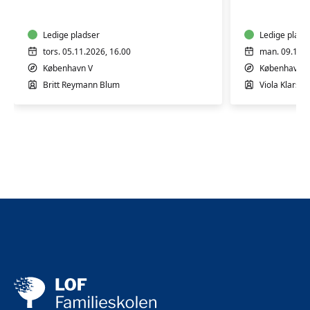
4
4
mdr.
mdr.
Ledige pladser
Ledige plads
tors. 05.11.2026, 16.00
man. 09.11.2
København V
København V
Britt Reymann Blum
Viola Klarsko