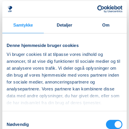
herre- og dameomklædningsrum.
Ledig-KBH
DKK 907,00
ALDERSINDDELINGEN ER VEJLEDENDE
Børn er forskellige og udvikler sig i forskellige tempi,
Ledig-FRB
Samtykke
Detaljer
Om
så aldersinddelingen skal kun forstås som
DKK 923,00
vejledende. Hvis dit barn fx er forsigtigt anlagt eller
Studerende-KBH
virker utryg ved vand, er det en god idé at tænke lidt
Denne hjemmeside bruger cookies
nedad i fht. aldersrammen. Hvis barnet derimod er
DKK 907,00
Vi bruger cookies til at tilpasse vores indhold og
motorisk langt fremme, frisk på nye udfordringer og
Studerende-FRB
annoncer, til at vise dig funktioner til sociale medier og til
måske endda allerede vandtilvænnet, kan det være
at analysere vores trafik. Vi deler også oplysninger om
DKK 923,00
en god idé at tænke lidt opad i fht. aldersrammen.
din brug af vores hjemmeside med vores partnere inden
Holdene er små, så der er god mulighed for at tage
Unge (18-25 år)-KBH
for sociale medier, annonceringspartnere og
individuelle hensyn undervejs.
DKK 907,00
analysepartnere. Vores partnere kan kombinere disse
data med andre oplysninger, du har givet dem, eller som
BEMÆRK
Info
de har indsamlet fra din brug af deres tjenester.
Tilmeldingen gælder en voksen med et barn og det er
kun den voksne, der skal tilmeldes.
Nummer
Samtykkevalg
903291
Nødvendig