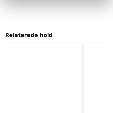
Relaterede hold
Babysvømning
Babysvø
3-
3-