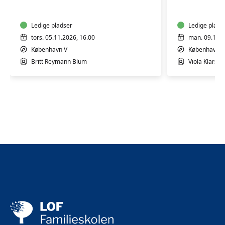
4
4
mdr.
mdr.
Ledige pladser
Ledige plads
tors. 05.11.2026, 16.00
man. 09.11.2
København V
København V
Britt Reymann Blum
Viola Klarsko