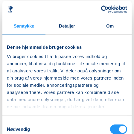
herre- og dameomklædningsrum.
Ledig-KBH
DKK 911,00
ALDERSINDDELINGEN ER VEJLEDENDE
Børn er forskellige og udvikler sig i forskellige tempi,
Ledig-FRB
Samtykke
Detaljer
Om
så aldersinddelingen skal kun forstås som
DKK 929,00
vejledende. Hvis dit barn fx er forsigtigt anlagt eller
Studerende-KBH
virker utryg ved vand, er det en god idé at tænke lidt
Denne hjemmeside bruger cookies
nedad i fht. aldersrammen. Hvis barnet derimod er
DKK 911,00
Vi bruger cookies til at tilpasse vores indhold og
motorisk langt fremme, frisk på nye udfordringer og
Studerende-FRB
annoncer, til at vise dig funktioner til sociale medier og til
måske endda allerede vandtilvænnet, kan det være
at analysere vores trafik. Vi deler også oplysninger om
DKK 929,00
en god idé at tænke lidt opad i fht. aldersrammen.
din brug af vores hjemmeside med vores partnere inden
Holdene er små, så der er god mulighed for at tage
Unge (18-25 år)-KBH
for sociale medier, annonceringspartnere og
individuelle hensyn undervejs.
DKK 911,00
analysepartnere. Vores partnere kan kombinere disse
data med andre oplysninger, du har givet dem, eller som
BEMÆRK
Info
de har indsamlet fra din brug af deres tjenester.
Tilmeldingen gælder en voksen med et barn og det er
kun den voksne, der skal tilmeldes.
Nummer
Samtykkevalg
903110
Nødvendig