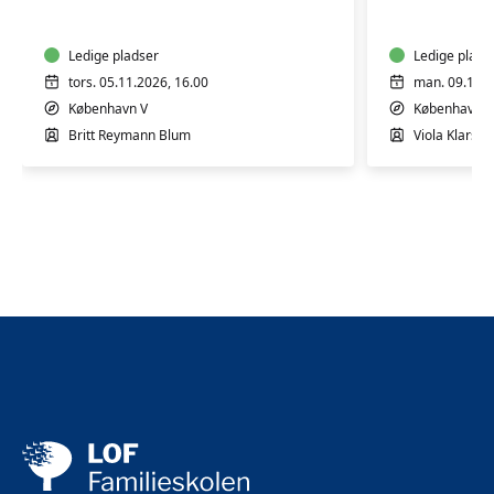
4
4
mdr.
mdr.
Ledige pladser
Ledige plads
tors. 05.11.2026, 16.00
man. 09.11.2
København V
København V
Britt Reymann Blum
Viola Klarsko