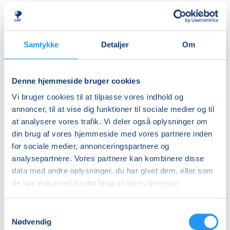
herre- og dameomklædningsrum.
Ledig-KBH
DKK 907,00
ALDERSINDDELINGEN ER VEJLEDENDE
Børn er forskellige og udvikler sig i forskellige tempi,
Ledig-FRB
Samtykke
Detaljer
Om
så aldersinddelingen skal kun forstås som
DKK 923,00
vejledende. Hvis dit barn fx er forsigtigt anlagt eller
Studerende-KBH
virker utryg ved vand, er det en god idé at tænke lidt
Denne hjemmeside bruger cookies
nedad i fht. aldersrammen. Hvis barnet derimod er
DKK 907,00
Vi bruger cookies til at tilpasse vores indhold og
motorisk langt fremme, frisk på nye udfordringer og
Studerende-FRB
annoncer, til at vise dig funktioner til sociale medier og til
måske endda allerede vandtilvænnet, kan det være
at analysere vores trafik. Vi deler også oplysninger om
DKK 923,00
en god idé at tænke lidt opad i fht. aldersrammen.
din brug af vores hjemmeside med vores partnere inden
Holdene er små, så der er god mulighed for at tage
Unge (18-25 år)-KBH
for sociale medier, annonceringspartnere og
individuelle hensyn undervejs.
DKK 907,00
analysepartnere. Vores partnere kan kombinere disse
data med andre oplysninger, du har givet dem, eller som
BEMÆRK
Info
de har indsamlet fra din brug af deres tjenester.
Tilmeldingen gælder en voksen med et barn og det er
kun den voksne, der skal tilmeldes.
Nummer
Samtykkevalg
903051
Nødvendig