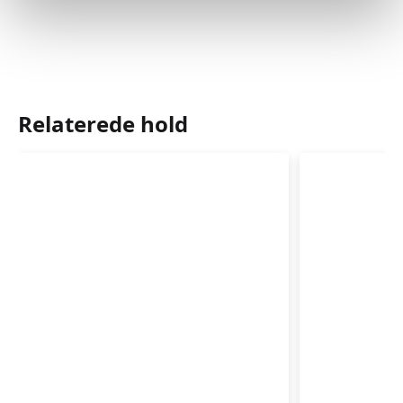
Relaterede hold
Babysvømning
Babysvø
3-
3-