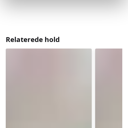
Relaterede hold
Babysvømning
Babysvø
3-
3-