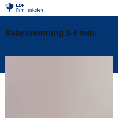
Babysvømning 3-4 mdr.
Børn og forældre
Babysvømning