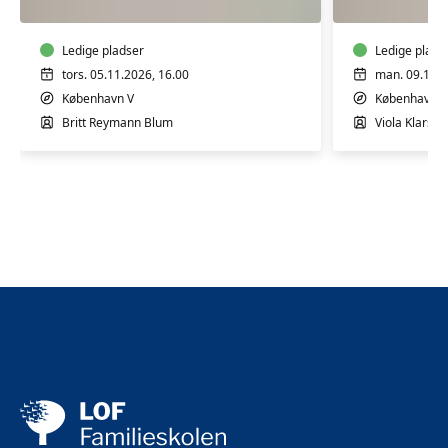
4
4
mdr.
mdr.
Ledige pladser
Ledige plads
tors. 05.11.2026, 16.00
man. 09.11.2
København V
København V
Britt Reymann Blum
Viola Klarsko