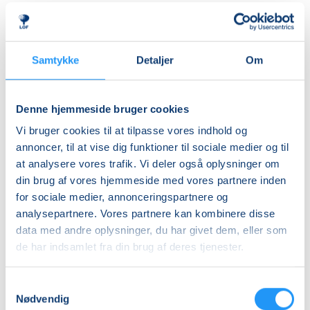
herre- og dameomklædningsrum.
Ledig-KBH
DKK 907,00
ALDERSINDDELINGEN ER VEJLEDENDE
Børn er forskellige og udvikler sig i forskellige tempi,
Ledig-FRB
Samtykke
Detaljer
Om
så aldersinddelingen skal kun forstås som
DKK 923,00
vejledende. Hvis dit barn fx er forsigtigt anlagt eller
Studerende-KBH
virker utryg ved vand, er det en god idé at tænke lidt
Denne hjemmeside bruger cookies
nedad i fht. aldersrammen. Hvis barnet derimod er
DKK 907,00
Vi bruger cookies til at tilpasse vores indhold og
motorisk langt fremme, frisk på nye udfordringer og
Studerende-FRB
annoncer, til at vise dig funktioner til sociale medier og til
måske endda allerede vandtilvænnet, kan det være
at analysere vores trafik. Vi deler også oplysninger om
DKK 923,00
en god idé at tænke lidt opad i fht. aldersrammen.
din brug af vores hjemmeside med vores partnere inden
Holdene er små, så der er god mulighed for at tage
Unge (18-25 år)-KBH
for sociale medier, annonceringspartnere og
individuelle hensyn undervejs.
DKK 907,00
analysepartnere. Vores partnere kan kombinere disse
data med andre oplysninger, du har givet dem, eller som
BEMÆRK
Info
de har indsamlet fra din brug af deres tjenester.
Tilmeldingen gælder en voksen med et barn og det er
kun den voksne, der skal tilmeldes.
Nummer
Samtykkevalg
903010
Nødvendig