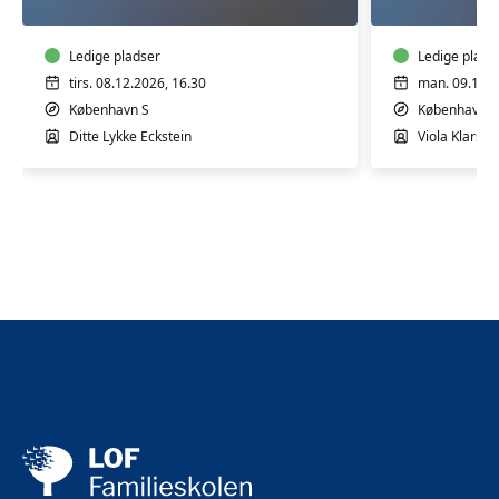
12
12
mdr.
mdr.
Ledige pladser
Ledige plads
tirs. 08.12.2026, 16.30
man. 09.11.2
København S
København V
Ditte Lykke Eckstein
Viola Klarsko