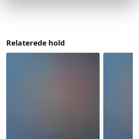
Relaterede hold
Babysvømning
Babysvø
8-
8-