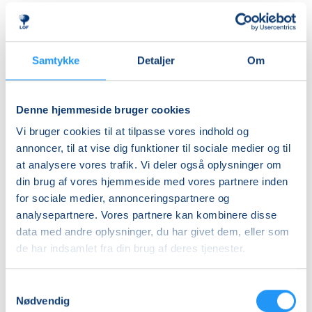
herre- og dameomklædningsrum.
Ledig-KBH
DKK 907,00
Undervisningen foregår i ”Indsøen”, hvor vandet er
cirka 32 grader varmt.
Ledig-FRB
Samtykke
Detaljer
Om
DKK 923,00
ALDERSINDDELINGEN ER VEJLEDENDE
Studerende-KBH
Børn er forskellige og udvikler sig i forskellige tempi,
Denne hjemmeside bruger cookies
så aldersinddelingen skal kun forstås som
DKK 907,00
Vi bruger cookies til at tilpasse vores indhold og
vejledende. Hvis dit barn fx er forsigtigt anlagt eller
Studerende-FRB
annoncer, til at vise dig funktioner til sociale medier og til
virker utryg ved vand, er det en god idé at tænke lidt
at analysere vores trafik. Vi deler også oplysninger om
DKK 923,00
nedad i fht. aldersrammen. Hvis barnet derimod er
din brug af vores hjemmeside med vores partnere inden
motorisk langt fremme, frisk på nye udfordringer og
Unge (18-25 år)-KBH
for sociale medier, annonceringspartnere og
måske endda allerede vandtilvænnet, kan det være
DKK 907,00
analysepartnere. Vores partnere kan kombinere disse
en god idé at tænke lidt opad i fht. aldersrammen.
data med andre oplysninger, du har givet dem, eller som
Holdene er små, så der er god mulighed for at tage
Info
de har indsamlet fra din brug af deres tjenester.
individuelle hensyn undervejs.
Nummer
Samtykkevalg
BEMÆRK
903500
Nødvendig
Tilmeldingen gælder en voksen med et barn og det er