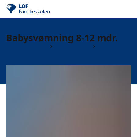
Babysvømning 8-12 mdr.
Børn og forældre
Babysvømning
8-12 mdr.