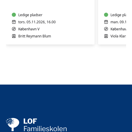
4
4
mdr.
mdr.
Ledige pladser
Ledige plads
tors. 05.11.2026, 16.00
man. 09.11.2
København V
København V
Britt Reymann Blum
Viola Klarsko