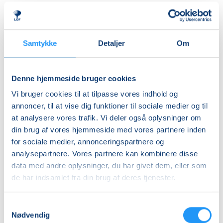
virker utryg ved vand, er det en god idé at tænke lidt
Ledig-KBH
nedad i fht. aldersrammen. Hvis barnet derimod er
DKK 907,00
motorisk langt fremme, frisk på nye udfordringer og
måske endda allerede vandtilvænnet, kan det være
Ledig-FRB
Samtykke
Detaljer
Om
en god idé at tænke lidt opad i fht. aldersrammen.
DKK 808,00
Holdene er små, så der er god mulighed for at tage
Studerende-KBH
individuelle hensyn undervejs.
Denne hjemmeside bruger cookies
DKK 907,00
Vi bruger cookies til at tilpasse vores indhold og
BEMÆRK
Studerende-FRB
annoncer, til at vise dig funktioner til sociale medier og til
Tilmeldingen gælder en voksen med et barn og det er
at analysere vores trafik. Vi deler også oplysninger om
DKK 808,00
kun den voksne, der skal tilmeldes.
din brug af vores hjemmeside med vores partnere inden
Unge (18-25 år)-KBH
for sociale medier, annonceringspartnere og
DKK 907,00
analysepartnere. Vores partnere kan kombinere disse
data med andre oplysninger, du har givet dem, eller som
Info
de har indsamlet fra din brug af deres tjenester.
Nummer
Samtykkevalg
903092
Nødvendig