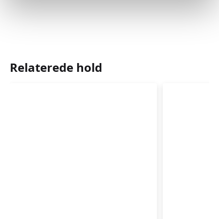
Relaterede hold
Babysvømning
Babysvø
3-
3-