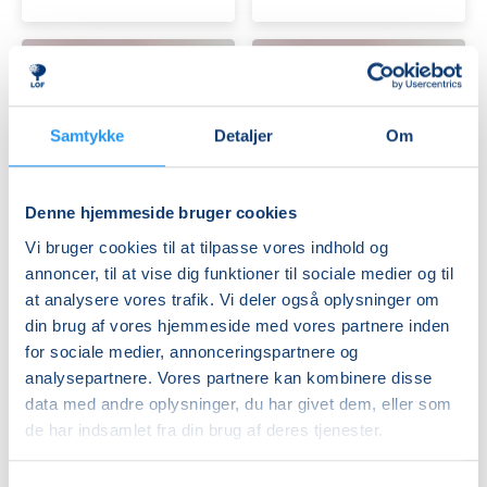
Samtykke
Detaljer
Om
Babysvømning
Babysvømning
Denne hjemmeside bruger cookies
3-
3-
4
4
Vi bruger cookies til at tilpasse vores indhold og
mdr.
mdr.
annoncer, til at vise dig funktioner til sociale medier og til
Ledige pladser
Ledige pladser
at analysere vores trafik. Vi deler også oplysninger om
man. 09.11.2026, 13.00
man. 09.11.2026, 13.30
din brug af vores hjemmeside med vores partnere inden
København V
København V
for sociale medier, annonceringspartnere og
Viola Klarskov Jensen
Viola Klarskov Jensen
analysepartnere. Vores partnere kan kombinere disse
data med andre oplysninger, du har givet dem, eller som
de har indsamlet fra din brug af deres tjenester.