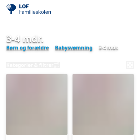
3-4 mdr.
Børn og forældre
Babysvømning
3-4 mdr.
Kategorier & filtrer
Babysvømning
Babysvømning
3-
3-
4
4
mdr.
mdr.